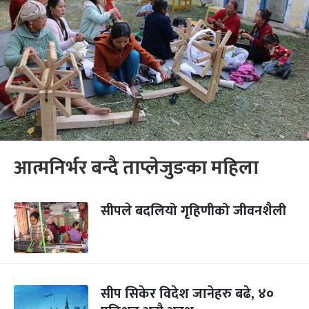
आत्मनिर्भर बन्दै ताप्लेजुङका महिला
सीपले बदलियो गृहिणीको जीवनशैली
सीप सिकेर विदेश जानेहरु बढे, ४०