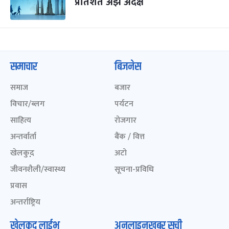
प्रतिशत अझै अदक्ष
समाचार
बिजनेस
समाज
बजार
विचार/ब्लग
पर्यटन
साहित्य
रोजगार
अन्तर्वार्ता
बैंक / वित्त
खेलकुद़़
अटो
जीवनशैली/स्वास्थ्य
सूचना-प्रविधि
प्रवास
अन्तर्राष्ट्रिय
खेलकुद लाईभ
अनलाइनखबर सूची