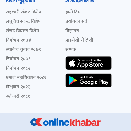
विशेष शृङ्खला
अनलाइनखबर
सहकारी संकट विशेष
हाम्रो टिम
लघुवित्त संकट विशेष
प्रयोगका सर्त
संसद् विघटन विशेष
विज्ञापन
निर्वाचन २०७४
प्राइभेसी पोलिसी
स्थानीय चुनाव २०७९
सम्पर्क
निर्वाचन २०७९
निर्वाचन २०८२
एमाले महाधिवेशन २०८२
विश्वकप २०२२
दशैं-बसैं २०८१