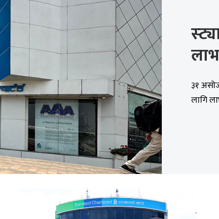
स्ट्य
लाभ
३१ असोज, 
लागि लाभ