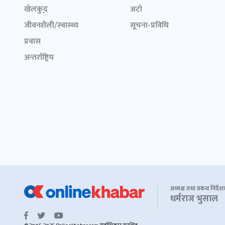
खेलकुद़़
अटो
जीवनशैली/स्वास्थ्य
सूचना-प्रविधि
प्रवास
अन्तर्राष्ट्रिय
अध्यक्ष तथा प्रबन्ध निर्दे
धर्मराज भुसाल