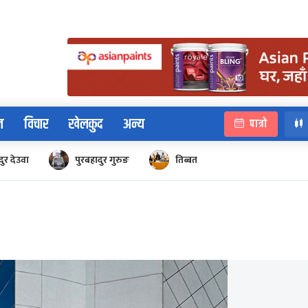
न
विचार
खेलकुद
अन्य
पात्रो
ुर देउवा
पुरबहादुर गुरुङ
तिब्बत