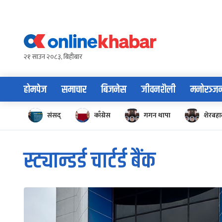
Skip
to
content
२१ साउन २०८३, बिहीबार
होमपेज
समाचार
बिजनेस
जीवनशैली
मनोरञ्ज
संसद्
काँग्रेस
गगन थापा
शेरबहाद
स्ट्यान्डर्ड चार्टर्ड बैंक