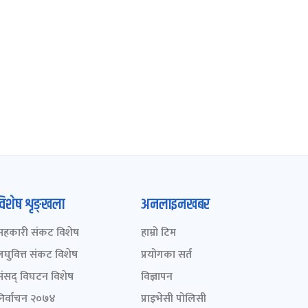
विशेष शृङ्खला
अनलाइनखबर
सहकारी संकट विशेष
हाम्रो टिम
लघुवित्त संकट विशेष
प्रयोगका सर्त
संसद् विघटन विशेष
विज्ञापन
निर्वाचन २०७४
प्राइभेसी पोलिसी