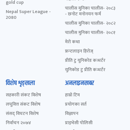
gold cup
चालीस मुनिका चालीस- २०८३
Nepal Super League -
- छनोट मनोनयन फर्म
2080
चालीस मुनिका चालीस- २०८२
चालीस मुनिका चालीस- २०८१
मेरो कथा
फ्रन्टलाइन हिरोज्
प्रीति टु युनिकोड कन्भर्टर
युनिकोड टु प्रीति कन्भर्टर
विशेष शृङ्खला
अनलाइनखबर
सहकारी संकट विशेष
हाम्रो टिम
लघुवित्त संकट विशेष
प्रयोगका सर्त
संसद् विघटन विशेष
विज्ञापन
निर्वाचन २०७४
प्राइभेसी पोलिसी