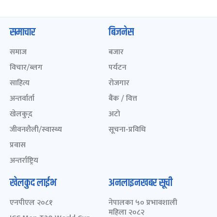
समाचार
बिजनेस
समाज
बजार
विचार/ब्लग
पर्यटन
साहित्य
रोजगार
अन्तर्वार्ता
बैंक / वित्त
खेलकुद़़
अटो
जीवनशैली/स्वास्थ्य
सूचना-प्रविधि
प्रवास
अन्तर्राष्ट्रिय
खेलकुद लाईभ
अनलाइनखबर सूची
एनपीएल २०८१
नेपालका ५० प्रभावशाली
महिला २०८२