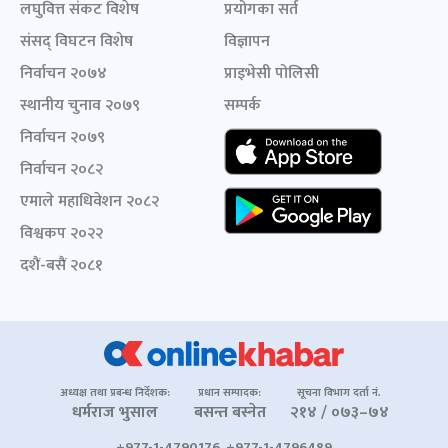
लघुवित्त संकट विशेष
प्रयोगका सर्त
संसद् विघटन विशेष
विज्ञापन
निर्वाचन २०७४
प्राइभेसी पोलिसी
स्थानीय चुनाव २०७९
सम्पर्क
निर्वाचन २०७९
निर्वाचन २०८२
एमाले महाधिवेशन २०८२
विश्वकप २०२२
दशैं-बसैं २०८१
अध्यक्ष तथा प्रबन्ध निर्देशक:
प्रधान सम्पादक:
सूचना विभाग दर्ता नं.
धर्मराज भुसाल
बसन्त बस्नेत
२१४ / ०७३–७४
+977-1-4790176, +977-1-4796489