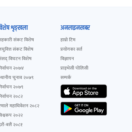
विशेष शृङ्खला
अनलाइनखबर
सहकारी संकट विशेष
हाम्रो टिम
लघुवित्त संकट विशेष
प्रयोगका सर्त
संसद् विघटन विशेष
विज्ञापन
निर्वाचन २०७४
प्राइभेसी पोलिसी
स्थानीय चुनाव २०७९
सम्पर्क
निर्वाचन २०७९
निर्वाचन २०८२
एमाले महाधिवेशन २०८२
विश्वकप २०२२
शैं-बसैं २०८१