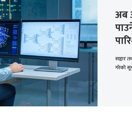
अब 
पाउ
पारि
सञ्चार त
गरेको सू