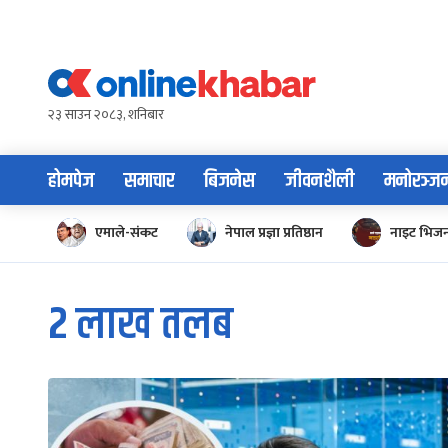
Skip
to
content
२३ साउन २०८३, शनिबार
होमपेज
समाचार
बिजनेस
जीवनशैली
मनोरञ्ज
एमाले-संकट
नेपाल प्रज्ञा प्रतिष्ठान
नाइट भिज
२ लाख तलब