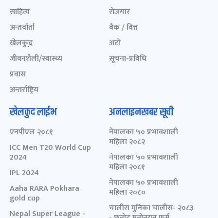
साहित्य
रोजगार
अन्तर्वार्ता
बैंक / वित्त
खेलकुद़़
अटो
जीवनशैली/स्वास्थ्य
सूचना-प्रविधि
प्रवास
अन्तर्राष्ट्रिय
खेलकुद लाईभ
अनलाइनखबर सूची
एनपीएल २०८१
नेपालका ५० प्रभावशाली
महिला २०८२
ICC Men T20 World Cup
2024
नेपालका ५० प्रभावशाली
महिला २०८१
IPL 2024
नेपालका ५० प्रभावशाली
Aaha RARA Pokhara
महिला २०८०
gold cup
चालीस मुनिका चालीस- २०८३
Nepal Super League -
- छनोट मनोनयन फर्म