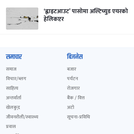
‘ह्वाइटआउट’ पासोमा अल्टिच्युड एयरको
हेलिकप्टर
समाचार
बिजनेस
समाज
बजार
विचार/ब्लग
पर्यटन
साहित्य
रोजगार
अन्तर्वार्ता
बैंक / वित्त
खेलकुद़़
अटो
जीवनशैली/स्वास्थ्य
सूचना-प्रविधि
प्रवास