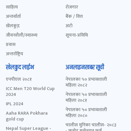
साहित्य
रोजगार
अन्तर्वार्ता
बैंक / वित्त
खेलकुद़़
अटो
जीवनशैली/स्वास्थ्य
सूचना-प्रविधि
प्रवास
अन्तर्राष्ट्रिय
खेलकुद लाईभ
अनलाइनखबर सूची
एनपीएल २०८१
नेपालका ५० प्रभावशाली
महिला २०८२
ICC Men T20 World Cup
2024
नेपालका ५० प्रभावशाली
महिला २०८१
IPL 2024
नेपालका ५० प्रभावशाली
Aaha RARA Pokhara
महिला २०८०
gold cup
चालीस मुनिका चालीस- २०८३
Nepal Super League -
- छनोट मनोनयन फर्म