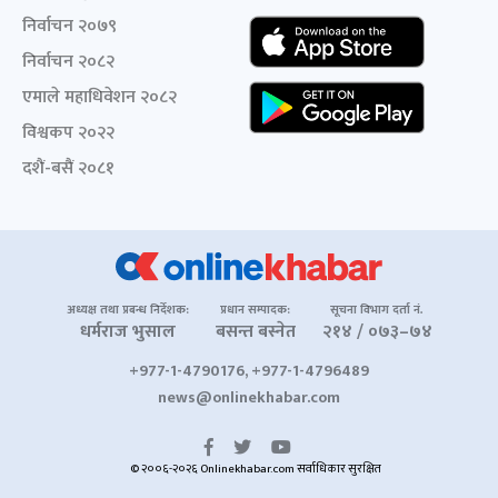
निर्वाचन २०७९
निर्वाचन २०८२
एमाले महाधिवेशन २०८२
विश्वकप २०२२
दशैं-बसैं २०८१
अध्यक्ष तथा प्रबन्ध निर्देशक:
प्रधान सम्पादक:
सूचना विभाग दर्ता नं.
धर्मराज भुसाल
बसन्त बस्नेत
२१४ / ०७३–७४
+977-1-4790176, +977-1-4796489
news@onlinekhabar.com
© २००६-२०२६ Onlinekhabar.com सर्वाधिकार सुरक्षित