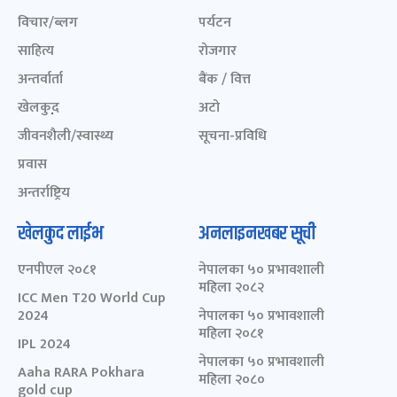
विचार/ब्लग
पर्यटन
साहित्य
रोजगार
अन्तर्वार्ता
बैंक / वित्त
खेलकुद़़
अटो
जीवनशैली/स्वास्थ्य
सूचना-प्रविधि
प्रवास
अन्तर्राष्ट्रिय
खेलकुद लाईभ
अनलाइनखबर सूची
एनपीएल २०८१
नेपालका ५० प्रभावशाली
महिला २०८२
ICC Men T20 World Cup
2024
नेपालका ५० प्रभावशाली
महिला २०८१
IPL 2024
नेपालका ५० प्रभावशाली
Aaha RARA Pokhara
महिला २०८०
gold cup