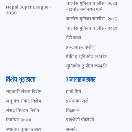
चालीस मुनिका चालीस- २०८३
Nepal Super League -
- छनोट मनोनयन फर्म
2080
चालीस मुनिका चालीस- २०८२
चालीस मुनिका चालीस- २०८१
मेरो कथा
फ्रन्टलाइन हिरोज्
प्रीति टु युनिकोड कन्भर्टर
युनिकोड टु प्रीति कन्भर्टर
विशेष शृङ्खला
अनलाइनखबर
सहकारी संकट विशेष
हाम्रो टिम
लघुवित्त संकट विशेष
प्रयोगका सर्त
संसद् विघटन विशेष
विज्ञापन
निर्वाचन २०७४
प्राइभेसी पोलिसी
स्थानीय चुनाव २०७९
सम्पर्क