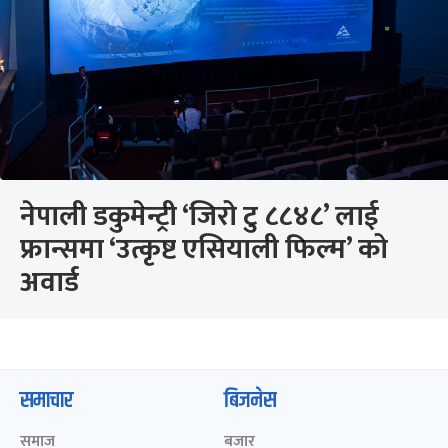
नेपाली डकुमेन्ट्री ‘जिरो टु ८८४८’ लाई
फ्रान्समा ‘उत्कृष्ट एसियाली फिल्म’ को
अवार्ड
समाचार
बिजनेस
समाज
बजार