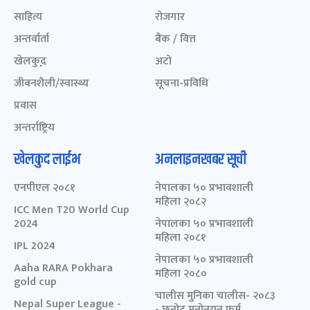
साहित्य
रोजगार
अन्तर्वार्ता
बैंक / वित्त
खेलकुद़़
अटो
जीवनशैली/स्वास्थ्य
सूचना-प्रविधि
प्रवास
अन्तर्राष्ट्रिय
खेलकुद लाईभ
अनलाइनखबर सूची
एनपीएल २०८१
नेपालका ५० प्रभावशाली
महिला २०८२
ICC Men T20 World Cup
2024
नेपालका ५० प्रभावशाली
महिला २०८१
IPL 2024
नेपालका ५० प्रभावशाली
Aaha RARA Pokhara
महिला २०८०
gold cup
चालीस मुनिका चालीस- २०८३
Nepal Super League -
- छनोट मनोनयन फर्म