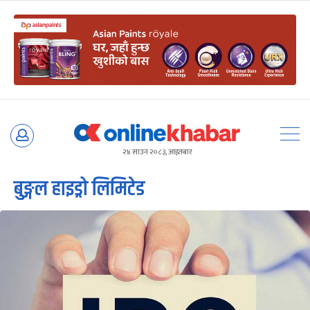
Skip
to
२४ साउन २०८३, आइतबार
content
बुङ्गल हाइड्रो लिमिटेड