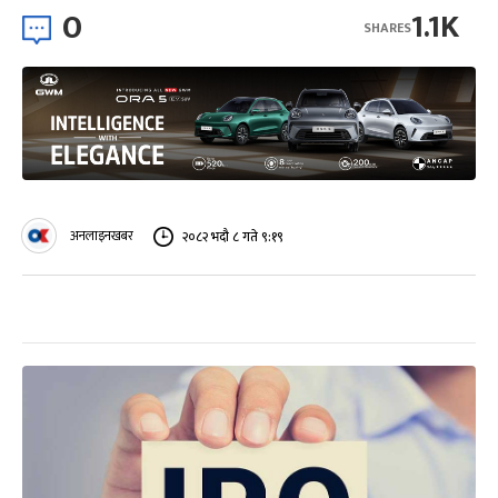
0
1.1K
SHARES
अनलाइनखबर
२०८२ भदौ ८ गते ९:१९