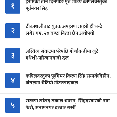
हराएको तीन दिनपछि मृत भेटिए कपिलवस्तुका
१
पूर्वमेयर सिंह
टीकाथलीबाट युवक अपहरण : प्रहरी हौं भन्दै
२
लगेर गए, २० घण्टा बित्दा छैन अत्तोपत्तो
अस्तित्व संकटमा परेपछि मोर्चाबन्दीमा जुटे
३
मधेशी-पहिचानवादी दल
कपिलवस्तुका पूर्वमेयर किरण सिंह सम्पर्कविहीन,
४
जंगलमा भेटियो मोटरसाइकल
रास्वपा सांसद ढकाल भन्छन्- सिंहदरबारको नाम
५
फेरौं, अनामनगर दरबार राखौं