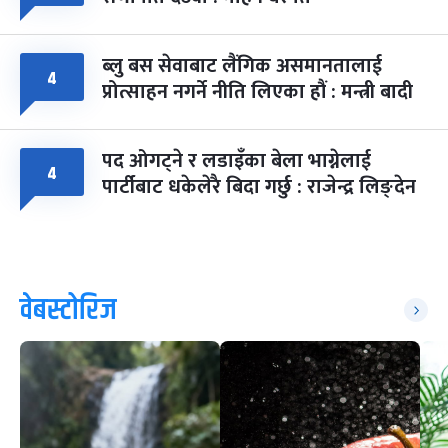
ब्लु बस सेवाबाट लैंगिक असमानतालाई
४
प्रोत्साहन नगर्ने नीति लिएका हौं : मन्त्री बादी
पद ओगट्ने र लडाइँका बेला भाग्नेलाई
४
पार्टीबाट धकेलेरै बिदा गर्छु : राजेन्द्र लिङ्देन
वेबस्टोरिज