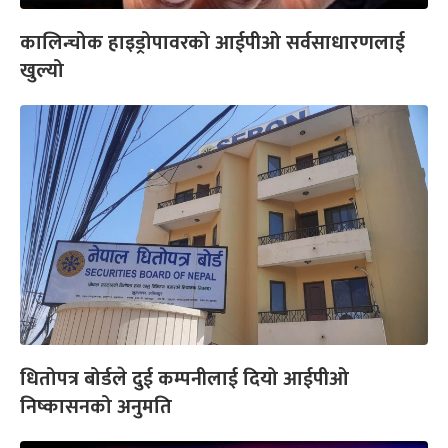
कालिन्चोक हाइड्रोपावरको आईपीओ सर्वसाधारणलाई
खुल्यो
धितोपत्र बोर्डले दुई कम्पनीलाई दियो आईपीओ
निष्कासनको अनुमति