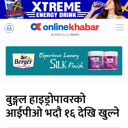
Skip
to
२४ साउन २०८३, आइतबार
content
बुङ्गल हाइड्रोपावरको
आईपीओ भदौ १६ देखि खुल्ने