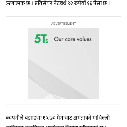
ऋणात्मक छ । प्रतिसेयर नेटवर्थ ९२ रुपैयाँ १६ पैसा छ ।
कम्पनीले बझाङमा १०.७० मेगावाट क्षमताको माथिल्लो