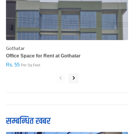
Gothatar
S
Office Space for Rent at Gothatar
H
Rs. 55
R
Per Sq.Feet
‹
›
सम्बन्धित खबर