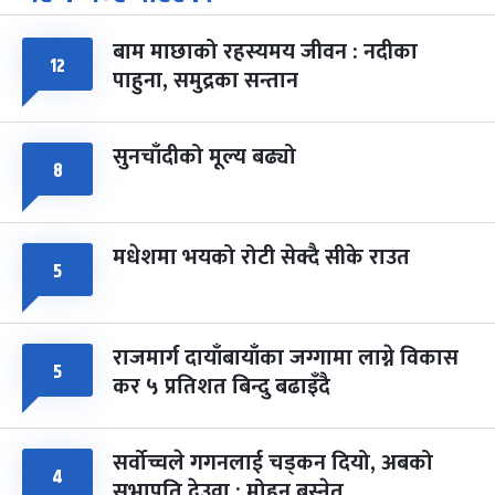
-
चैत्र ७, २०८३
Mar 21, 2027
आइत
बाम माछाको रहस्यमय जीवन : नदीका
फागुपूर्णिमा
७ महिना बाँकी
८
१२
पाहुना, समुद्रका सन्तान
-
चैत्र ८, २०८३
Mar 22, 2027
सोम
सुनचाँदीको मूल्य बढ्यो
८
मधेशमा भयको रोटी सेक्दै सीके राउत
५
राजमार्ग दायाँबायाँका जग्गामा लाग्ने विकास
५
कर ५ प्रतिशत बिन्दु बढाइँदै
सर्वोच्चले गगनलाई चड्कन दियो, अबको
४
सभापति देउवा : मोहन बस्नेत