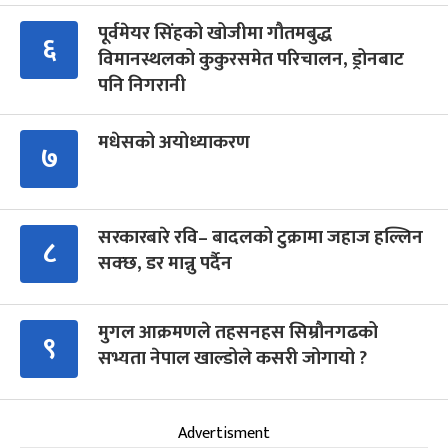
पूर्वमेयर सिंहको खोजीमा गौतमबुद्ध
६
विमानस्थलको कुकुरसमेत परिचालन, ड्रोनबाट
पनि निगरानी
मधेसको अयोध्याकरण
७
सरकारबारे रवि– बादलको टुक्रामा जहाज हल्लिन
८
सक्छ, डर मान्नु पर्दैन
मुगल आक्रमणले तहसनहस सिम्रौनगढको
९
सभ्यता नेपाल खाल्डोले कसरी जोगायो ?
Advertisment