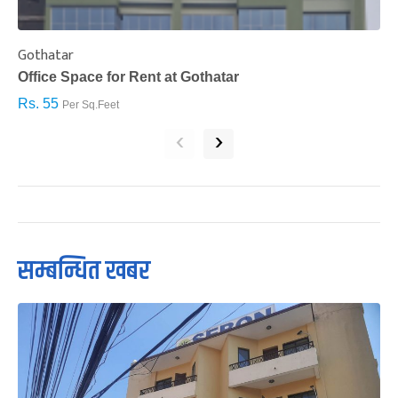
Gothatar
S
Office Space for Rent at Gothatar
H
Rs. 55
R
Per Sq.Feet
‹
›
सम्बन्धित खबर