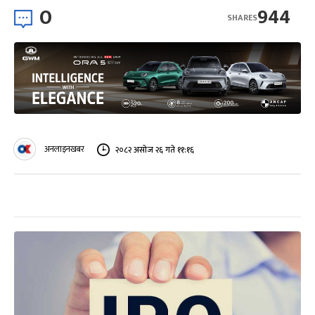
0
944
SHARES
अनलाइनखबर
२०८२ असोज २६ गते ११:१६