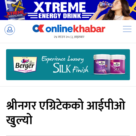
Skip
to
२४ साउन २०८३, आइतबार
content
श्रीनगर एग्रिटेकको आईपीओ
खुल्यो