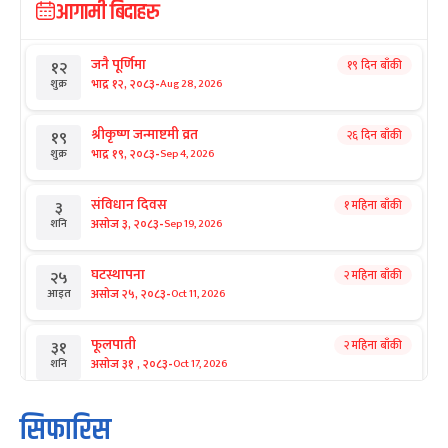
आगामी बिदाहरु
जनै पूर्णिमा
१९ दिन बाँकी
१२
-
भाद्र १२, २०८३
Aug 28, 2026
शुक्र
श्रीकृष्ण जन्माष्टमी व्रत
२६ दिन बाँकी
१९
-
भाद्र १९, २०८३
Sep 4, 2026
शुक्र
संविधान दिवस
१ महिना बाँकी
३
-
असोज ३, २०८३
Sep 19, 2026
शनि
घटस्थापना
२ महिना बाँकी
२५
-
असोज २५, २०८३
Oct 11, 2026
आइत
फूलपाती
२ महिना बाँकी
३१
-
असोज ३१ , २०८३
Oct 17, 2026
शनि
कार्तिक सङ्क्रान्ति
२ महिना बाँकी
१
सिफारिस
-
कार्तिक १, २०८३
Oct 18, 2026
आइत