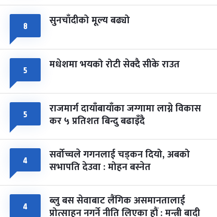
सुनचाँदीको मूल्य बढ्यो
८
मधेशमा भयको रोटी सेक्दै सीके राउत
५
राजमार्ग दायाँबायाँका जग्गामा लाग्ने विकास
५
कर ५ प्रतिशत बिन्दु बढाइँदै
सर्वोच्चले गगनलाई चड्कन दियो, अबको
४
सभापति देउवा : मोहन बस्नेत
ब्लु बस सेवाबाट लैंगिक असमानतालाई
४
प्रोत्साहन नगर्ने नीति लिएका हौं : मन्त्री बादी