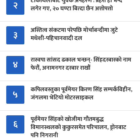
टीकाथलीबाट युवक अपहरण : प्रहरी हौं भन्दै
२
लगेर गए, २० घण्टा बित्दा छैन अत्तोपत्तो
अस्तित्व संकटमा परेपछि मोर्चाबन्दीमा जुटे
३
मधेशी-पहिचानवादी दल
रास्वपा सांसद ढकाल भन्छन्- सिंहदरबारको नाम
४
फेरौं, अनामनगर दरबार राखौं
कपिलवस्तुका पूर्वमेयर किरण सिंह सम्पर्कविहीन,
५
जंगलमा भेटियो मोटरसाइकल
पूर्वमेयर सिंहको खोजीमा गौतमबुद्ध
६
विमानस्थलको कुकुरसमेत परिचालन, ड्रोनबाट
पनि निगरानी