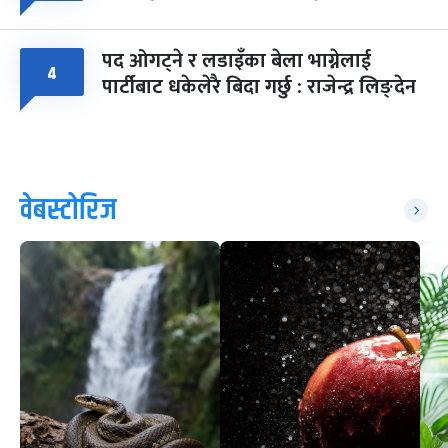
पद ओगट्ने र लडाइँका बेला भाग्नेलाई
४
पार्टीबाट धकेलेरै बिदा गर्छु : राजेन्द्र लिङ्देन
वेबस्टोरिज