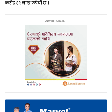
करोड १९ लाख रुपैयाँ छ ।