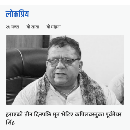
लोकप्रिय
२४ घण्टा
यो साता
यो महिना
हराएको तीन दिनपछि मृत भेटिए कपिलवस्तुका पूर्वमेयर
सिंह