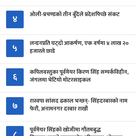
ओली-प्रचण्डको तीन बुँदेले प्रदेशपिच्छे संकट
४
लन्डनप्रति घट्दो आकर्षण, एक वर्षमा ४ लाख २०
५
हजारले छाडे
कपिलवस्तुका पूर्वमेयर किरण सिंह सम्पर्कविहीन,
६
जंगलमा भेटियो मोटरसाइकल
रास्वपा सांसद ढकाल भन्छन्- सिंहदरबारको नाम
७
फेरौं, अनामनगर दरबार राखौं
पूर्वमेयर सिंहको खोजीमा गौतमबुद्ध
८