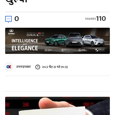
0
110
SHARES
अनलाइनखबर
२०८२ चैत २२ गते १०:२३