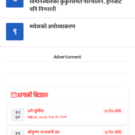
विमानस्थलको कुकुरसमेत परिचालन, ड्रोनबाट
पनि निगरानी
मधेसको अयोध्याकरण
९
Advertisment
आगामी बिदाहरु
जनै पूर्णिमा
१९ दिन बाँकी
१२
-
भाद्र १२, २०८३
Aug 28, 2026
शुक्र
श्रीकृष्ण जन्माष्टमी व्रत
२६ दिन बाँकी
१९