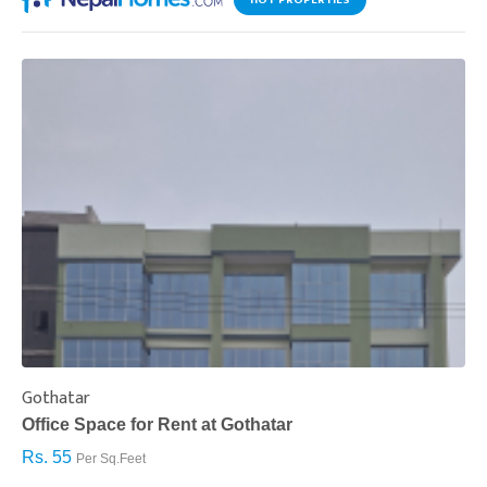
HOT PROPERTIES
Gothatar
S
Office Space for Rent at Gothatar
H
Rs. 55
R
Per Sq.Feet