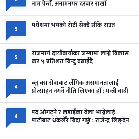
नाम फेरौं, अनामनगर दरबार राखौं
मधेशमा भयको रोटी सेक्दै सीके राउत
५
राजमार्ग दायाँबायाँका जग्गामा लाग्ने विकास
५
कर ५ प्रतिशत बिन्दु बढाइँदै
ब्लु बस सेवाबाट लैंगिक असमानतालाई
४
प्रोत्साहन नगर्ने नीति लिएका हौं : मन्त्री बादी
पद ओगट्ने र लडाइँका बेला भाग्नेलाई
४
पार्टीबाट धकेलेरै बिदा गर्छु : राजेन्द्र लिङ्देन