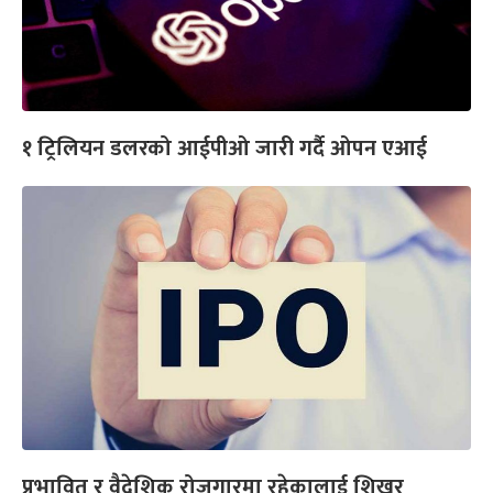
१ ट्रिलियन डलरको आईपीओ जारी गर्दै ओपन एआई
प्रभावित र वैदेशिक रोजगारमा रहेकालाई शिखर