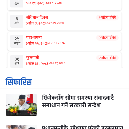
-
भाद्र १९, २०८३
Sep 4, 2026
शुक्र
संविधान दिवस
१ महिना बाँकी
३
-
असोज ३, २०८३
Sep 19, 2026
शनि
घटस्थापना
२ महिना बाँकी
२५
-
असोज २५, २०८३
Oct 11, 2026
आइत
फूलपाती
२ महिना बाँकी
३१
-
असोज ३१ , २०८३
Oct 17, 2026
शनि
कार्तिक सङ्क्रान्ति
२ महिना बाँकी
१
सिफारिस
-
कार्तिक १, २०८३
Oct 18, 2026
आइत
छिमेकसँग सीमा समस्या संवादबाटै
महानवमी
२ महिना बाँकी
३
-
समाधान गर्ने सरकारी सन्देश
कार्तिक ३, २०८३
Oct 20, 2026
मंगल
विजयादशमी
२ महिना बाँकी
४
-
कार्तिक ४, २०८३
Oct 21, 2026
बुध
प्रधानमन्त्रीकै उपेक्षामा परेको परम्परागत