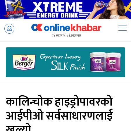
Skip
to
२४ साउन २०८३, आइतबार
content
कालिन्चोक हाइड्रोपावरको
आईपीओ सर्वसाधारणलाई
खुल्यो