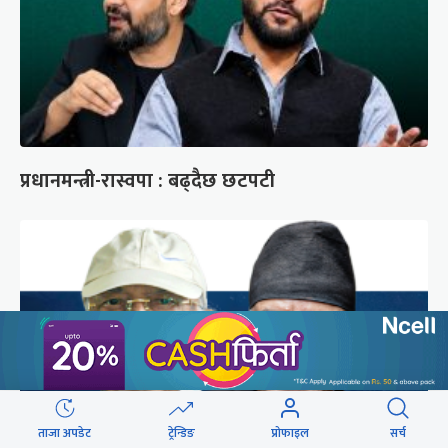
प्रधानमन्त्री-रास्वपा : बढ्दैछ छटपटी
ताजा अपडेट
ट्रेन्डिङ
प्रोफाइल
सर्च