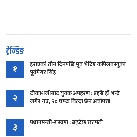
ट्रेन्डिङ
हराएको तीन दिनपछि मृत भेटिए कपिलवस्तुका
१
पूर्वमेयर सिंह
टीकाथलीबाट युवक अपहरण : प्रहरी हौं भन्दै
२
लगेर गए, २० घण्टा बित्दा छैन अत्तोपत्तो
प्रधानमन्त्री-रास्वपा : बढ्दैछ छटपटी
३