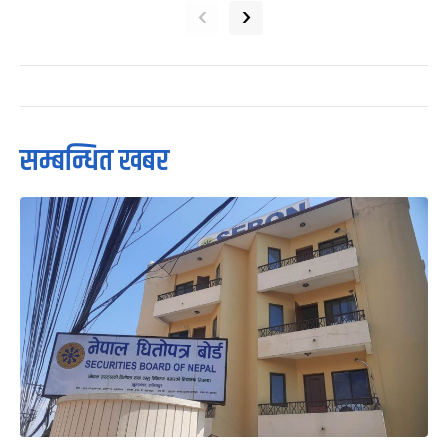
‹
›
सम्बन्धित खबर