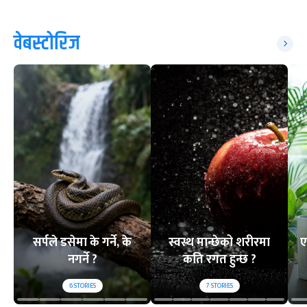
वेबस्टोरिज
सर्पले डसेमा के गर्ने, के
स्वस्थ मान्छेको शरीरमा
ए
नगर्ने ?
कति रगत हुन्छ ?
6
STORIES
7
STORIES