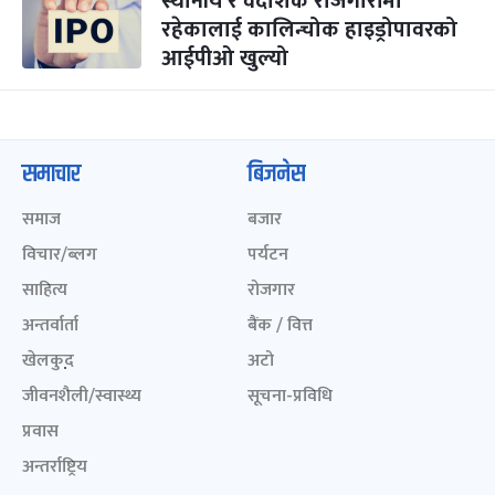
स्थानीय र वैदेशिक रोजगारीमा
रहेकालाई कालिन्चोक हाइड्रोपावरको
आईपीओ खुल्यो
समाचार
बिजनेस
समाज
बजार
विचार/ब्लग
पर्यटन
साहित्य
रोजगार
अन्तर्वार्ता
बैंक / वित्त
खेलकुद़़
अटो
जीवनशैली/स्वास्थ्य
सूचना-प्रविधि
प्रवास
अन्तर्राष्ट्रिय