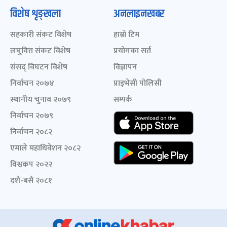
विशेष शृङ्खला
अनलाइनखबर
सहकारी संकट विशेष
हाम्रो टिम
लघुवित्त संकट विशेष
प्रयोगका सर्त
संसद् विघटन विशेष
विज्ञापन
निर्वाचन २०७४
प्राइभेसी पोलिसी
स्थानीय चुनाव २०७९
सम्पर्क
निर्वाचन २०७९
निर्वाचन २०८२
एमाले महाधिवेशन २०८२
विश्वकप २०२२
दशैं-बसैं २०८१