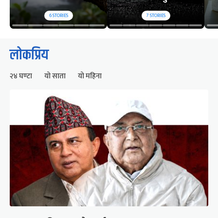
6
STORIES
7
STORIES
लोकप्रिय
२४ घण्टा
यो साता
यो महिना