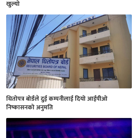
खुल्यो
धितोपत्र बोर्डले दुई कम्पनीलाई दियो आईपीओ
निष्कासनको अनुमति