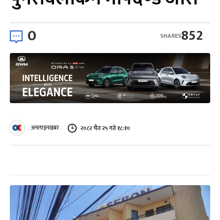
0
852
SHARES
अनलाइनखबर
२०८२ चैत २५ गते १८:१०