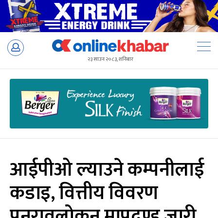
Skip
to
२३ साउन २०८३, शनिबार
content
आईपीओ ल्याउने कम्पनीलाई
कडाइ, वित्तीय विवरण
पुनरावलोकन मापदण्ड जारी