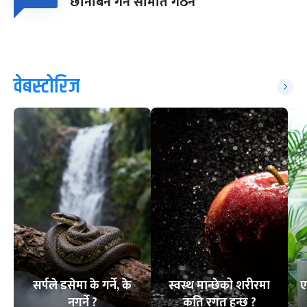
छानबिन गर्न समिति गठन
वेबस्टोरिज
सर्पले डसेमा के गर्ने, के
स्वस्थ मान्छेको शरीरमा
ए
नगर्ने ?
कति रगत हुन्छ ?