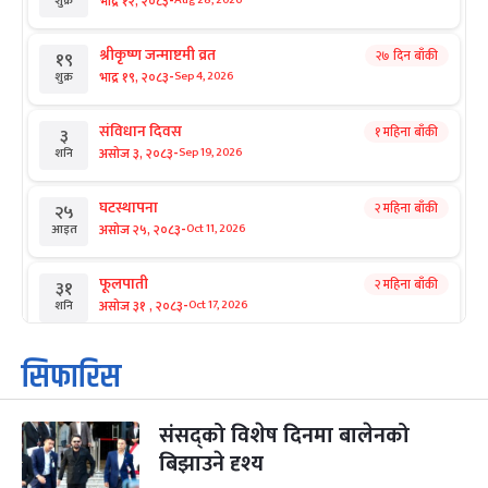
-
भाद्र १२, २०८३
Aug 28, 2026
शुक्र
श्रीकृष्ण जन्माष्टमी व्रत
२७ दिन बाँकी
१९
-
भाद्र १९, २०८३
Sep 4, 2026
शुक्र
संविधान दिवस
१ महिना बाँकी
३
-
असोज ३, २०८३
Sep 19, 2026
शनि
घटस्थापना
२ महिना बाँकी
२५
-
असोज २५, २०८३
Oct 11, 2026
आइत
फूलपाती
२ महिना बाँकी
३१
-
असोज ३१ , २०८३
Oct 17, 2026
शनि
कार्तिक सङ्क्रान्ति
२ महिना बाँकी
१
सिफारिस
-
कार्तिक १, २०८३
Oct 18, 2026
आइत
संसद्को विशेष दिनमा बालेनको
महानवमी
२ महिना बाँकी
३
-
बिझाउने दृश्य
कार्तिक ३, २०८३
Oct 20, 2026
मंगल