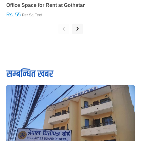
Office Space for Rent at Gothatar
H
Rs. 55
R
Per Sq.Feet
‹
›
सम्बन्धित खबर