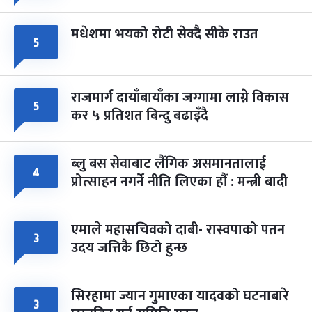
मधेशमा भयको रोटी सेक्दै सीके राउत
५
राजमार्ग दायाँबायाँका जग्गामा लाग्ने विकास
५
कर ५ प्रतिशत बिन्दु बढाइँदै
ब्लु बस सेवाबाट लैंगिक असमानतालाई
४
प्रोत्साहन नगर्ने नीति लिएका हौं : मन्त्री बादी
एमाले महासचिवको दाबी- रास्वपाको पतन
३
उदय जत्तिकै छिटो हुन्छ
सिरहामा ज्यान गुमाएका यादवको घटनाबारे
३