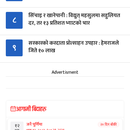
सिँचाइ र खानेपानी : विद्युत् महसुलमा सहुलियत
८
दर, तर १३ प्रतिशत भ्याटको भार
सरकारको करदाता प्रोत्साहन उपहार : हेमराजले
९
जिते १० लाख
Advertisment
आगामी बिदाहरु
जनै पूर्णिमा
२० दिन बाँकी
१२