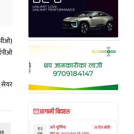
ईपीओ)
आईपीओ
 सेयर
आगामी बिदाहरु
जनै पूर्णिमा
२१ दिन बाँकी
१२
-
भाद्र १२, २०८३
Aug 28, 2026
शुक्र