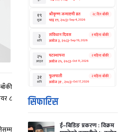
श्रीकृष्ण जन्माष्टमी व्रत
२८ दिन बाँकी
१९
-
भाद्र १९, २०८३
Sep 4, 2026
शुक्र
संविधान दिवस
१ महिना बाँकी
३
-
असोज ३, २०८३
Sep 19, 2026
शनि
घटस्थापना
२ महिना बाँकी
२५
-
असोज २५, २०८३
Oct 11, 2026
आइत
फूलपाती
२ महिना बाँकी
३१
-
असोज ३१ , २०८३
Oct 17, 2026
शनि
बाँकी
ेयर ८
कार्तिक सङ्क्रान्ति
२ महिना बाँकी
१
सिफारिस
-
कार्तिक १, २०८३
Oct 18, 2026
आइत
महानवमी
२ महिना बाँकी
३
-
कार्तिक ३, २०८३
Oct 20, 2026
मंगल
ई–बिडिङ प्रकरण : विक्रम
ेसम्म