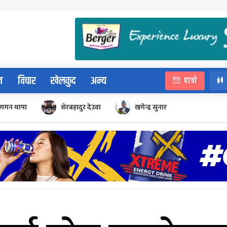
न
विचार
खेलकुद
अन्य
पात्रो
गगन थापा
शेरबहादुर देउवा
खगेन्द्र सुनार