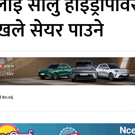
लाई सोलु हाइड्रो
ाखले सेयर पाउने
े १०:०६