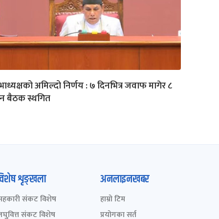
ाध्यक्षको अमिल्दो निर्णय : ७ दिनभित्र जवाफ मागेर ८
न बैठक स्थगित
विशेष शृङ्खला
अनलाइनखबर
सहकारी संकट विशेष
हाम्रो टिम
लघुवित्त संकट विशेष
प्रयोगका सर्त