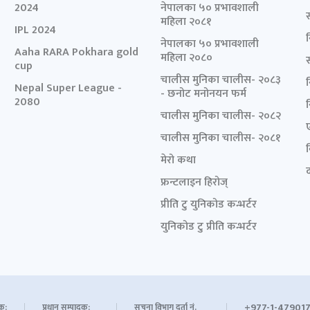
2024
नेपालका ५० प्रभावशाली
महिला २०८१
IPL 2024
नेपालका ५० प्रभावशाली
Aaha RARA Pokhara gold
महिला २०८०
cup
चालीस मुनिका चालीस- २०८३
Nepal Super League -
- छनोट मनोनयन फर्म
2080
चालीस मुनिका चालीस- २०८२
चालीस मुनिका चालीस- २०८१
मेरो कथा
द
फ्रन्टलाइन हिरोज्
प्रीति टु युनिकोड कन्भर्टर
युनिकोड टु प्रीति कन्भर्टर
+977-1-479017
शक:
प्रधान सम्पादक:
सूचना विभाग दर्ता नं.