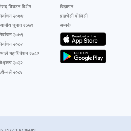
संसद् विघटन विशेष
विज्ञापन
निर्वाचन २०७४
प्राइभेसी पोलिसी
स्थानीय चुनाव २०७९
सम्पर्क
निर्वाचन २०७९
निर्वाचन २०८२
एमाले महाधिवेशन २०८२
विश्वकप २०२२
शैं-बसैं २०८१
6, +977-1-4796489