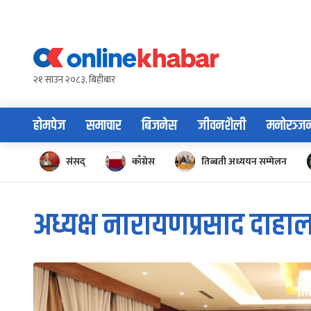
Skip
to
content
२१ साउन २०८३, बिहीबार
होमपेज
समाचार
बिजनेस
जीवनशैली
मनोरञ्ज
संसद्
काँग्रेस
तिब्बती अध्ययन सम्मेलन
अध्यक्ष नारायणप्रसाद दाहा