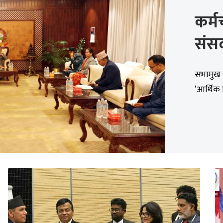
कर्म
संसद्
सभामुख र 
‘आर्थिक 