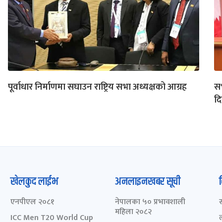
पूर्वाधार निर्माणमा सघाउन राष्ट्रिय सभा अध्यक्षको आग्रह
सभ
दि
खेलकुद लाईभ
अनलाइनखबर सूची
एनपीएल २०८१
नेपालका ५० प्रभावशाली
महिला २०८२
ICC Men T20 World Cup