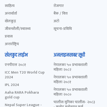
साहित्य
रोजगार
अन्तर्वार्ता
बैंक / वित्त
खेलकुद़़
अटो
जीवनशैली/स्वास्थ्य
सूचना-प्रविधि
प्रवास
अन्तर्राष्ट्रिय
खेलकुद लाईभ
अनलाइनखबर सूची
एनपीएल २०८१
नेपालका ५० प्रभावशाली
महिला २०८२
ICC Men T20 World Cup
2024
नेपालका ५० प्रभावशाली
महिला २०८१
IPL 2024
नेपालका ५० प्रभावशाली
Aaha RARA Pokhara
महिला २०८०
gold cup
चालीस मुनिका चालीस- २०८३
Nepal Super League -
- छनोट मनोनयन फर्म