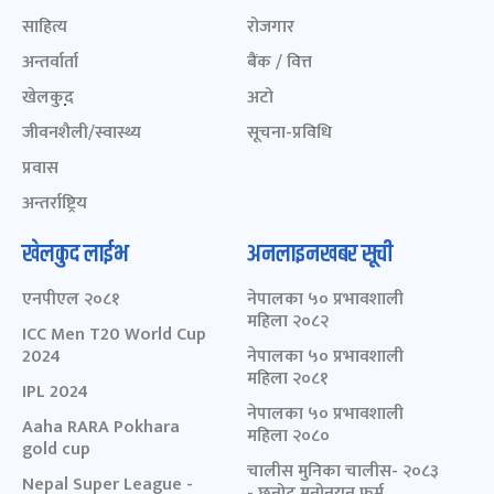
साहित्य
रोजगार
अन्तर्वार्ता
बैंक / वित्त
खेलकुद़़
अटो
जीवनशैली/स्वास्थ्य
सूचना-प्रविधि
प्रवास
अन्तर्राष्ट्रिय
खेलकुद लाईभ
अनलाइनखबर सूची
एनपीएल २०८१
नेपालका ५० प्रभावशाली
महिला २०८२
ICC Men T20 World Cup
2024
नेपालका ५० प्रभावशाली
महिला २०८१
IPL 2024
नेपालका ५० प्रभावशाली
Aaha RARA Pokhara
महिला २०८०
gold cup
चालीस मुनिका चालीस- २०८३
Nepal Super League -
- छनोट मनोनयन फर्म