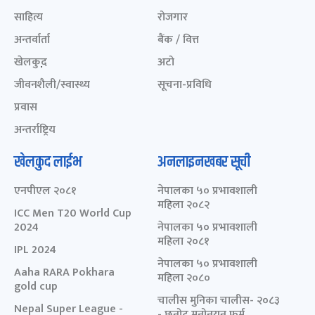
साहित्य
रोजगार
अन्तर्वार्ता
बैंक / वित्त
खेलकुद़़
अटो
जीवनशैली/स्वास्थ्य
सूचना-प्रविधि
प्रवास
अन्तर्राष्ट्रिय
खेलकुद लाईभ
अनलाइनखबर सूची
एनपीएल २०८१
नेपालका ५० प्रभावशाली
महिला २०८२
ICC Men T20 World Cup
2024
नेपालका ५० प्रभावशाली
महिला २०८१
IPL 2024
नेपालका ५० प्रभावशाली
Aaha RARA Pokhara
महिला २०८०
gold cup
चालीस मुनिका चालीस- २०८३
Nepal Super League -
- छनोट मनोनयन फर्म