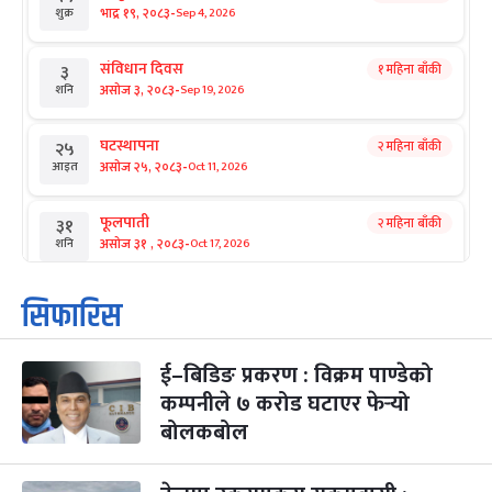
-
भाद्र १९, २०८३
Sep 4, 2026
शुक्र
संविधान दिवस
१ महिना बाँकी
३
-
असोज ३, २०८३
Sep 19, 2026
शनि
घटस्थापना
२ महिना बाँकी
२५
-
असोज २५, २०८३
Oct 11, 2026
आइत
फूलपाती
२ महिना बाँकी
३१
-
असोज ३१ , २०८३
Oct 17, 2026
शनि
कार्तिक सङ्क्रान्ति
२ महिना बाँकी
१
सिफारिस
-
कार्तिक १, २०८३
Oct 18, 2026
आइत
ई–बिडिङ प्रकरण : विक्रम पाण्डेको
महानवमी
२ महिना बाँकी
३
-
कम्पनीले ७ करोड घटाएर फेर्‍यो
कार्तिक ३, २०८३
Oct 20, 2026
मंगल
बोलकबोल
विजयादशमी
२ महिना बाँकी
४
-
कार्तिक ४, २०८३
Oct 21, 2026
बुध