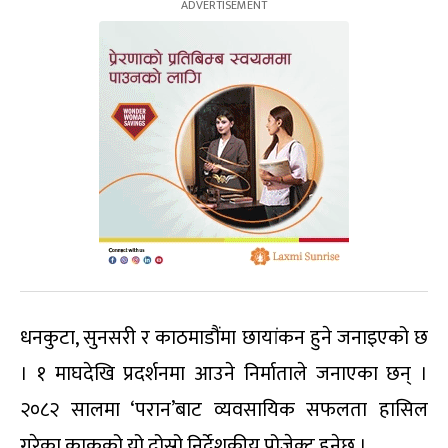
धनकुटा, सुनसरी र काठमाडौंमा छायांकन हुने जनाइएको छ
। १ माघदेखि प्रदर्शनमा आउने निर्माताले जनाएका छन् ।
२०८२ सालमा ‘परान’बाट व्यवसायिक सफलता हासिल
गरेका काकुको यो दोस्रो निर्देशकीय प्रोजेक्ट हुनेछ ।