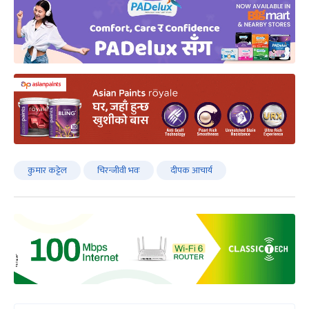
कुमार कट्टेल
चिरन्जीवी भवः
दीपक आचार्य