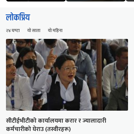
लोकप्रिय
२४ घण्टा
यो साता
यो महिना
सीटीईभीटीको कार्यालयमा करार र ज्यालादारी
कर्मचारीको घेराउ (तस्वीरहरू)