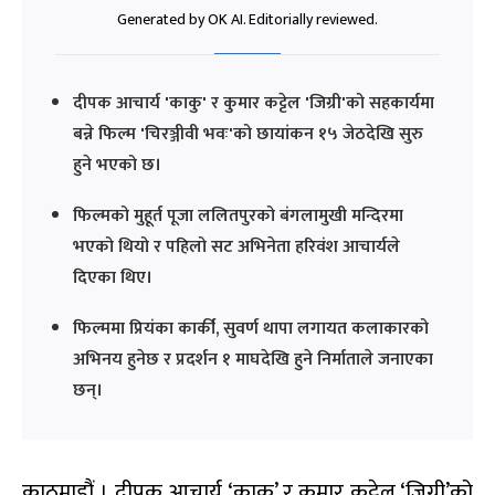
Generated by OK AI. Editorially reviewed.
दीपक आचार्य 'काकु' र कुमार कट्टेल 'जिग्री'को सहकार्यमा
बन्ने फिल्म 'चिरञ्जीवी भवः'को छायांकन १५ जेठदेखि सुरु
हुने भएको छ।
फिल्मको मुहूर्त पूजा ललितपुरको बंगलामुखी मन्दिरमा
भएको थियो र पहिलो सट अभिनेता हरिवंश आचार्यले
दिएका थिए।
फिल्ममा प्रियंका कार्की, सुवर्ण थापा लगायत कलाकारको
अभिनय हुनेछ र प्रदर्शन १ माघदेखि हुने निर्माताले जनाएका
छन्।
काठमाडौं । दीपक आचार्य ‘काकु’ र कुमार कट्टेल ‘जिग्री’को