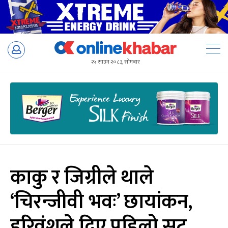
Skip
to
२५ साउन २०८३, सोमबार
content
काकु र जिग्रीले थाले
‘चिरन्जीवी भवः’ छायांकन,
हरिवंशले दिए पहिलो सट