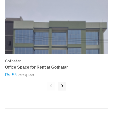
Gothatar
S
Office Space for Rent at Gothatar
H
Rs. 55
R
Per Sq.Feet
‹
›