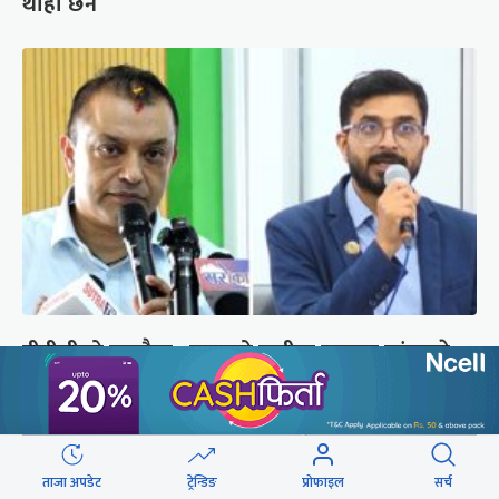
थाहा छैन
डीडीसीको बक्यौता : गगनको दाबीमा रास्वपा सांसदले
सरकारसँग मागे जवाफ
ताजा अपडेट
ट्रेन्डिङ
प्रोफाइल
सर्च