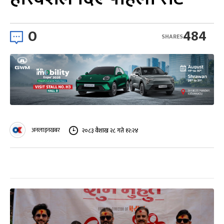
0
484
SHARES
अनलाइनखबर
२०८३ वैशाख २८ गते १२:२४