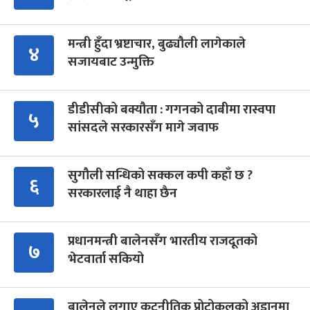
मन्त्री हुँदा भ्रष्टाचार, बुढ्यौली लागेकाले
४
सजायबाट उन्मुक्ति
डीडीसीको बक्यौता : गगनको दाबीमा रास्वपा
५
सांसदले सरकारसँग मागे जवाफ
सुगौली सन्धिको सक्कल कपी कहाँ छ ?
६
सरकारलाई नै थाहा छैन
प्रधानमन्त्री बालेनसँग भारतीय राजदूतको
७
भेटवार्ता सकियो
बालेनले लगाए कूटनीतिक प्रोटोकलको अडानमा