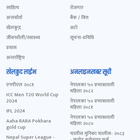
साहित्य
रोजगार
अन्तर्वार्ता
बैंक / वित्त
खेलकुद़़
अटो
जीवनशैली/स्वास्थ्य
सूचना-प्रविधि
प्रवास
अन्तर्राष्ट्रिय
खेलकुद लाईभ
अनलाइनखबर सूची
एनपीएल २०८१
नेपालका ५० प्रभावशाली
महिला २०८२
ICC Men T20 World Cup
2024
नेपालका ५० प्रभावशाली
महिला २०८१
IPL 2024
नेपालका ५० प्रभावशाली
Aaha RARA Pokhara
महिला २०८०
gold cup
चालीस मुनिका चालीस- २०८३
Nepal Super League -
- छनोट मनोनयन फर्म