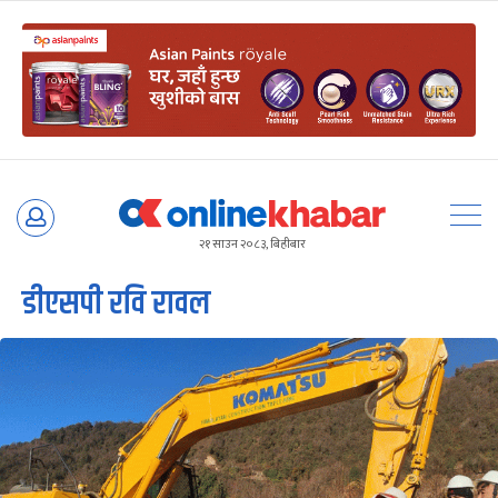
Skip
to
२१ साउन २०८३, बिहीबार
content
डीएसपी रवि रावल