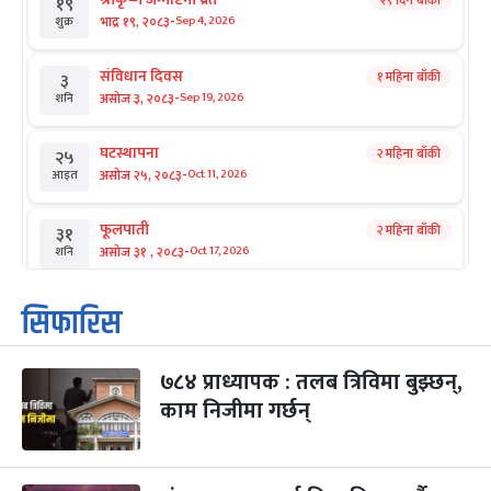
२९ दिन बाँकी
१९
-
भाद्र १९, २०८३
Sep 4, 2026
शुक्र
संविधान दिवस
१ महिना बाँकी
३
-
असोज ३, २०८३
Sep 19, 2026
शनि
घटस्थापना
२ महिना बाँकी
२५
-
असोज २५, २०८३
Oct 11, 2026
आइत
फूलपाती
२ महिना बाँकी
३१
-
असोज ३१ , २०८३
Oct 17, 2026
शनि
कार्तिक सङ्क्रान्ति
२ महिना बाँकी
१
सिफारिस
-
कार्तिक १, २०८३
Oct 18, 2026
आइत
७८४ प्राध्यापक : तलब त्रिविमा बुझ्छन्,
महानवमी
२ महिना बाँकी
३
-
काम निजीमा गर्छन्
कार्तिक ३, २०८३
Oct 20, 2026
मंगल
विजयादशमी
२ महिना बाँकी
४
-
कार्तिक ४, २०८३
Oct 21, 2026
बुध