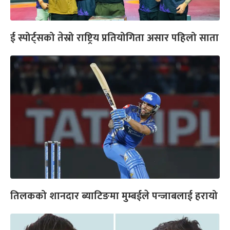
ई स्पोर्ट्सको तेस्रो राष्ट्रिय प्रतियोगिता असार पहिलो साता
तिलकको शानदार ब्याटिङमा मुम्बईले पन्जाबलाई हरायो