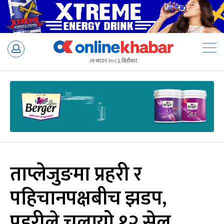
Skip
to
२१ साउन २०८३, बिहीबार
content
ताप्लेजुङमा प्रहरी र
पहिचानपक्षबीच झडप,
प्रहरीले चलायो १२ सेल