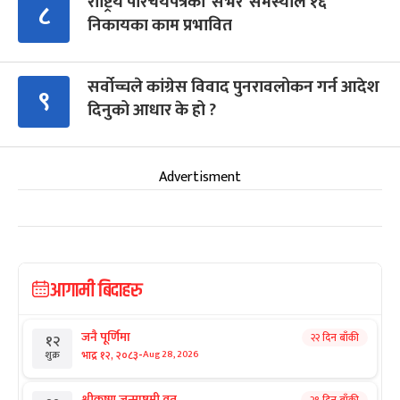
राष्ट्रिय परिचयपत्रको ‘सर्भर’ समस्याले १६
८
निकायका काम प्रभावित
सर्वोच्चले कांग्रेस विवाद पुनरावलोकन गर्न आदेश
९
दिनुको आधार के हो ?
Advertisment
आगामी बिदाहरु
जनै पूर्णिमा
२२ दिन बाँकी
१२
-
भाद्र १२, २०८३
Aug 28, 2026
शुक्र
श्रीकृष्ण जन्माष्टमी व्रत