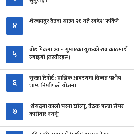
सुनुवाइ ?
शेरबहादुर देउवा साउन २६ गते स्वदेश फर्किने
४
ब्रोड पिकमा ज्यान गुमाएका युक्तको शव काठमाडौं
५
ल्याइयो (तस्वीरहरू)
सुरक्षा रिपोर्ट : प्राज्ञिक आवरणमा तिब्बत पक्षीय
६
भाष्य निर्माणको योजना
‘संसद्‍मा कालो चस्मा खोल्नू, बैठक चल्दा सेयर
७
कारोबार नगर्नू’