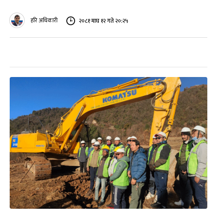
हरि अधिकारी
२०८१ माघ १२ गते २०:२५