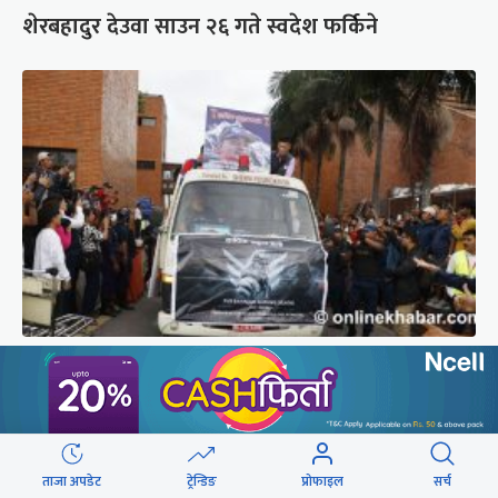
शेरबहादुर देउवा साउन २६ गते स्वदेश फर्किने
ब्रोड पिकमा ज्यान गुमाएका युक्तको शव काठमाडौं
ल्याइयो (तस्वीरहरू)
ताजा अपडेट
ट्रेन्डिङ
प्रोफाइल
सर्च