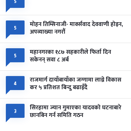
५
मोहन तिम्सिनाजी- मार्क्सवाद देववाणी होइन,
५
अपव्याख्या नगरौं
महानगरका १८७ सहकारीले फिर्ता दिन
५
सकेनन् सवा ८ अर्ब
राजमार्ग दायाँबायाँका जग्गामा लाग्ने विकास
४
कर ५ प्रतिशत बिन्दु बढाइँदै
सिरहामा ज्यान गुमाएका यादवको घटनाबारे
३
छानबिन गर्न समिति गठन