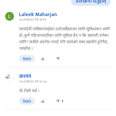
प्रतिक्रिया दिनुहोस्
Laleek Maharjan
२०८१ माघ १२ गते २१:५१
मातादेवी पाथिभरामाईका दर्शनार्थीहरूका लागि सुविधाकन लागि
हो, कुनै पहिचानवादीका लागि सुविधा हैन् न कि ब्यापारी वर्गका
लागि ! कसैले अवरोध नगर्दा पनि माताको साथ सहयोग हुनेनैछ,
जयहोस् ।
Reply
कश्यप
२०८१ माघ १२ गते २०:५३
याे राेक्नै पर्छ ।
Reply
1