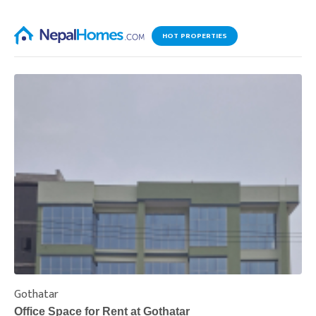
HOT PROPERTIES
Gothatar
S
Office Space for Rent at Gothatar
H