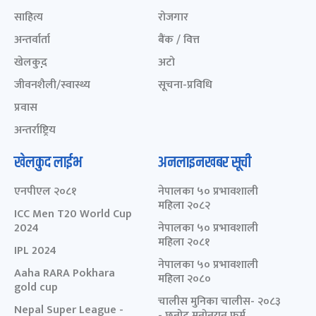
साहित्य
रोजगार
अन्तर्वार्ता
बैंक / वित्त
खेलकुद़़
अटो
जीवनशैली/स्वास्थ्य
सूचना-प्रविधि
प्रवास
अन्तर्राष्ट्रिय
खेलकुद लाईभ
अनलाइनखबर सूची
एनपीएल २०८१
नेपालका ५० प्रभावशाली
महिला २०८२
ICC Men T20 World Cup
2024
नेपालका ५० प्रभावशाली
महिला २०८१
IPL 2024
नेपालका ५० प्रभावशाली
Aaha RARA Pokhara
महिला २०८०
gold cup
चालीस मुनिका चालीस- २०८३
Nepal Super League -
- छनोट मनोनयन फर्म