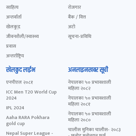
साहित्य
रोजगार
अन्तर्वार्ता
बैंक / वित्त
खेलकुद़़
अटो
जीवनशैली/स्वास्थ्य
सूचना-प्रविधि
प्रवास
अन्तर्राष्ट्रिय
खेलकुद लाईभ
अनलाइनखबर सूची
एनपीएल २०८१
नेपालका ५० प्रभावशाली
महिला २०८२
ICC Men T20 World Cup
2024
नेपालका ५० प्रभावशाली
महिला २०८१
IPL 2024
नेपालका ५० प्रभावशाली
Aaha RARA Pokhara
महिला २०८०
gold cup
चालीस मुनिका चालीस- २०८३
Nepal Super League -
- छनोट मनोनयन फर्म