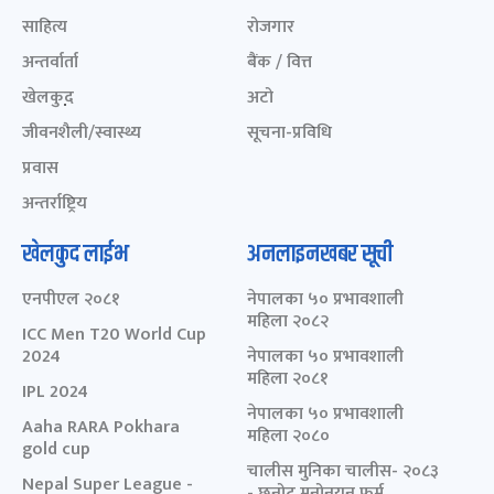
साहित्य
रोजगार
अन्तर्वार्ता
बैंक / वित्त
खेलकुद़़
अटो
जीवनशैली/स्वास्थ्य
सूचना-प्रविधि
प्रवास
अन्तर्राष्ट्रिय
खेलकुद लाईभ
अनलाइनखबर सूची
एनपीएल २०८१
नेपालका ५० प्रभावशाली
महिला २०८२
ICC Men T20 World Cup
2024
नेपालका ५० प्रभावशाली
महिला २०८१
IPL 2024
नेपालका ५० प्रभावशाली
Aaha RARA Pokhara
महिला २०८०
gold cup
चालीस मुनिका चालीस- २०८३
Nepal Super League -
- छनोट मनोनयन फर्म