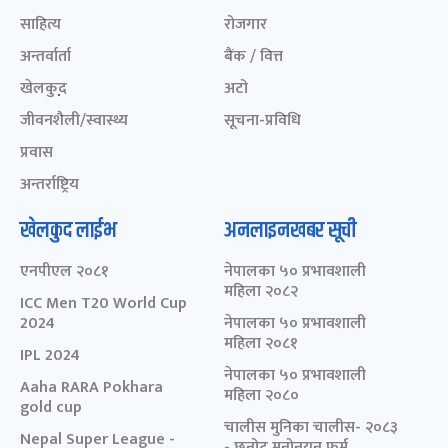
साहित्य
रोजगार
अन्तर्वार्ता
बैंक / वित्त
खेलकुद़़
अटो
जीवनशैली/स्वास्थ्य
सूचना-प्रविधि
प्रवास
अन्तर्राष्ट्रिय
खेलकुद लाईभ
अनलाइनखबर सूची
एनपीएल २०८१
नेपालका ५० प्रभावशाली
महिला २०८२
ICC Men T20 World Cup
2024
नेपालका ५० प्रभावशाली
महिला २०८१
IPL 2024
नेपालका ५० प्रभावशाली
Aaha RARA Pokhara
महिला २०८०
gold cup
चालीस मुनिका चालीस- २०८३
Nepal Super League -
- छनोट मनोनयन फर्म