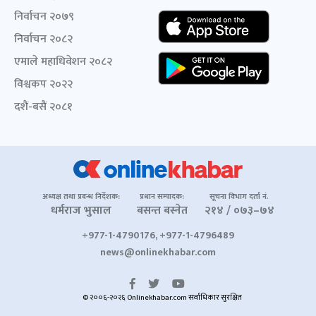
निर्वाचन २०७९
निर्वाचन २०८२
एमाले महाधिवेशन २०८२
विश्वकप २०२२
दशैं-बसैं २०८१
अध्यक्ष तथा प्रबन्ध निर्देशक:
प्रधान सम्पादक:
सूचना विभाग दर्ता नं.
धर्मराज भुसाल
बसन्त बस्नेत
२१४ / ०७३–७४
+977-1-4790176, +977-1-4796489
news@onlinekhabar.com
© २००६-२०२६ Onlinekhabar.com सर्वाधिकार सुरक्षित