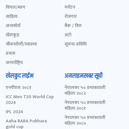
विचार/ब्लग
पर्यटन
साहित्य
रोजगार
अन्तर्वार्ता
बैंक / वित्त
खेलकुद़़
अटो
जीवनशैली/स्वास्थ्य
सूचना-प्रविधि
प्रवास
अन्तर्राष्ट्रिय
खेलकुद लाईभ
अनलाइनखबर सूची
एनपीएल २०८१
नेपालका ५० प्रभावशाली
महिला २०८२
ICC Men T20 World Cup
2024
नेपालका ५० प्रभावशाली
महिला २०८१
IPL 2024
नेपालका ५० प्रभावशाली
Aaha RARA Pokhara
महिला २०८०
gold cup