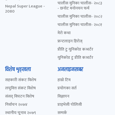
चालीस मुनिका चालीस- २०८३
Nepal Super League -
- छनोट मनोनयन फर्म
2080
चालीस मुनिका चालीस- २०८२
चालीस मुनिका चालीस- २०८१
मेरो कथा
फ्रन्टलाइन हिरोज्
प्रीति टु युनिकोड कन्भर्टर
युनिकोड टु प्रीति कन्भर्टर
विशेष शृङ्खला
अनलाइनखबर
सहकारी संकट विशेष
हाम्रो टिम
लघुवित्त संकट विशेष
प्रयोगका सर्त
संसद् विघटन विशेष
विज्ञापन
निर्वाचन २०७४
प्राइभेसी पोलिसी
स्थानीय चुनाव २०७९
सम्पर्क