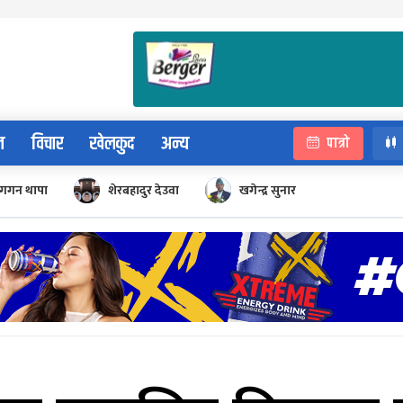
न
विचार
खेलकुद
अन्य
पात्रो
गगन थापा
शेरबहादुर देउवा
खगेन्द्र सुनार