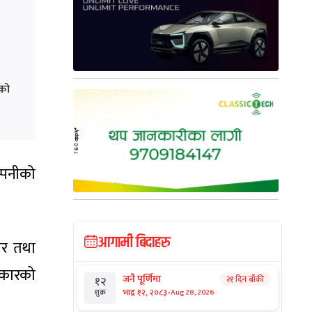
एको
्पनीको
आगामी बिदाहरु
ार तथा
रकारको
जनै पूर्णिमा
२१ दिन बाँकी
१२
-
भाद्र १२, २०८३
Aug 28, 2026
शुक्र