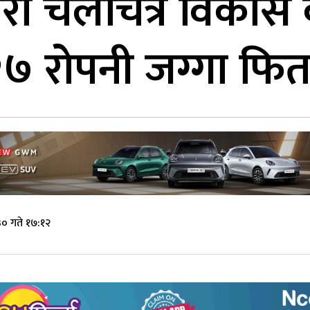
ीद्वारा चलचित्र विका
 रोपनी जग्गा फिर्ता
० गते १७:१२