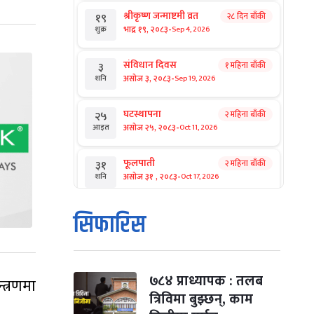
श्रीकृष्ण जन्माष्टमी व्रत
२८ दिन बाँकी
१९
-
भाद्र १९, २०८३
Sep 4, 2026
शुक्र
संविधान दिवस
१ महिना बाँकी
३
-
असोज ३, २०८३
Sep 19, 2026
शनि
घटस्थापना
२ महिना बाँकी
२५
-
असोज २५, २०८३
Oct 11, 2026
आइत
फूलपाती
२ महिना बाँकी
३१
-
असोज ३१ , २०८३
Oct 17, 2026
शनि
कार्तिक सङ्क्रान्ति
२ महिना बाँकी
१
सिफारिस
-
कार्तिक १, २०८३
Oct 18, 2026
आइत
महानवमी
२ महिना बाँकी
३
-
कार्तिक ३, २०८३
Oct 20, 2026
मंगल
७८४ प्राध्यापक : तलब
्त्रणमा
त्रिविमा बुझ्छन्, काम
विजयादशमी
२ महिना बाँकी
४