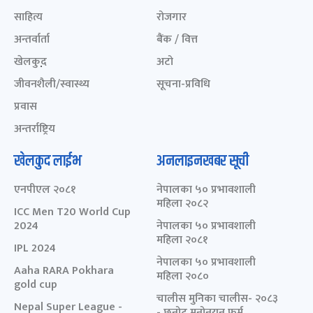
साहित्य
रोजगार
अन्तर्वार्ता
बैंक / वित्त
खेलकुद़़
अटो
जीवनशैली/स्वास्थ्य
सूचना-प्रविधि
प्रवास
अन्तर्राष्ट्रिय
खेलकुद लाईभ
अनलाइनखबर सूची
एनपीएल २०८१
नेपालका ५० प्रभावशाली
महिला २०८२
ICC Men T20 World Cup
2024
नेपालका ५० प्रभावशाली
महिला २०८१
IPL 2024
नेपालका ५० प्रभावशाली
Aaha RARA Pokhara
महिला २०८०
gold cup
चालीस मुनिका चालीस- २०८३
Nepal Super League -
- छनोट मनोनयन फर्म