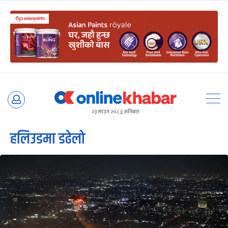
Skip
to
२३ साउन २०८३, शनिबार
content
हलिउडमा डढेलो