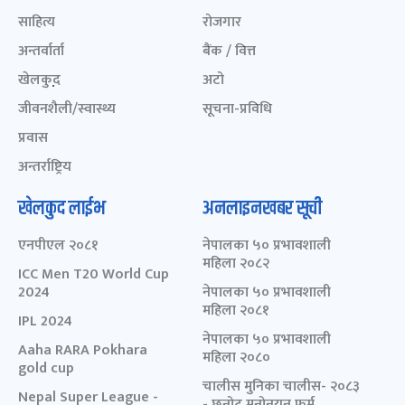
साहित्य
रोजगार
अन्तर्वार्ता
बैंक / वित्त
खेलकुद़़
अटो
जीवनशैली/स्वास्थ्य
सूचना-प्रविधि
प्रवास
अन्तर्राष्ट्रिय
खेलकुद लाईभ
अनलाइनखबर सूची
एनपीएल २०८१
नेपालका ५० प्रभावशाली
महिला २०८२
ICC Men T20 World Cup
2024
नेपालका ५० प्रभावशाली
महिला २०८१
IPL 2024
नेपालका ५० प्रभावशाली
Aaha RARA Pokhara
महिला २०८०
gold cup
चालीस मुनिका चालीस- २०८३
Nepal Super League -
- छनोट मनोनयन फर्म