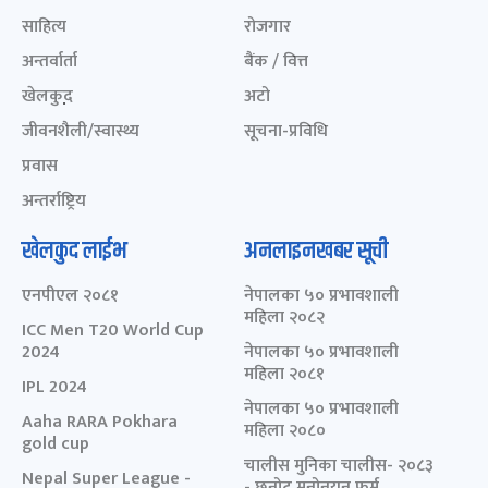
साहित्य
रोजगार
अन्तर्वार्ता
बैंक / वित्त
खेलकुद़़
अटो
जीवनशैली/स्वास्थ्य
सूचना-प्रविधि
प्रवास
अन्तर्राष्ट्रिय
खेलकुद लाईभ
अनलाइनखबर सूची
एनपीएल २०८१
नेपालका ५० प्रभावशाली
महिला २०८२
ICC Men T20 World Cup
2024
नेपालका ५० प्रभावशाली
महिला २०८१
IPL 2024
नेपालका ५० प्रभावशाली
Aaha RARA Pokhara
महिला २०८०
gold cup
चालीस मुनिका चालीस- २०८३
Nepal Super League -
- छनोट मनोनयन फर्म