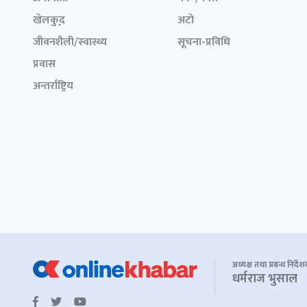
खेलकुद़़
अटो
जीवनशैली/स्वास्थ्य
सूचना-प्रविधि
प्रवास
अन्तर्राष्ट्रिय
अध्यक्ष तथा प्रबन्ध निर्दे
धर्मराज भुसाल