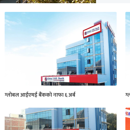
ग्लोबल आईएमई बैंकको नाफा ६ अर्ब
ग्