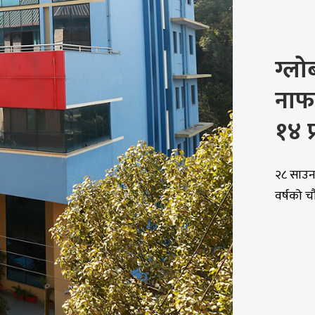
ग्ल
नाफा
१४ प
२८ साउन
वर्षको चौ