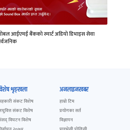
लोबल आईएमई बैंकको स्मार्ट अडियो डिभाइस सेवा
ार्वजनिक
विशेष शृङ्खला
अनलाइनखबर
सहकारी संकट विशेष
हाम्रो टिम
लघुवित्त संकट विशेष
प्रयोगका सर्त
संसद् विघटन विशेष
विज्ञापन
निर्वाचन २०७४
प्राइभेसी पोलिसी