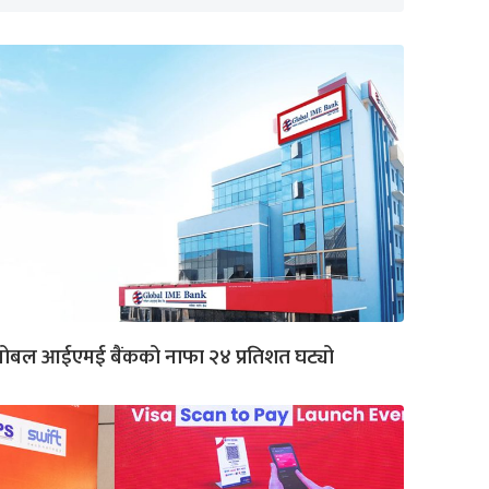
लोबल आईएमई बैंकको नाफा २४ प्रतिशत घट्यो