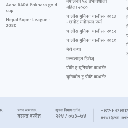
नेपालका ५० प्रभावशाली
Aaha RARA Pokhara gold
महिला २०८०
cup
चालीस मुनिका चालीस- २०८३
Nepal Super League -
- छनोट मनोनयन फर्म
2080
चालीस मुनिका चालीस- २०८२
चालीस मुनिका चालीस- २०८१
मेरो कथा
द
फ्रन्टलाइन हिरोज्
प्रीति टु युनिकोड कन्भर्टर
युनिकोड टु प्रीति कन्भर्टर
+977-1-479017
शक:
प्रधान सम्पादक:
सूचना विभाग दर्ता नं.
बसन्त बस्नेत
२१४ / ०७३–७४
news@onlinek