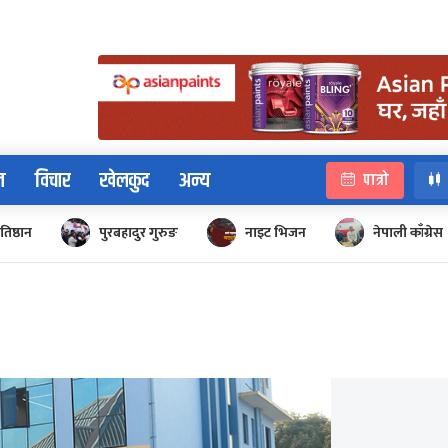
न
विचार
खेलकुद
अन्य
पात्रो
रतिष्ठान
पुरबहादुर गुरुङ
नाइट भिजन
नेपाली काँग्रेस