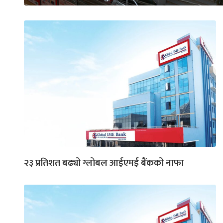
२३ प्रतिशत बढ्यो ग्लोबल आईएमई बैंकको नाफा