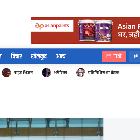
न
विचार
खेलकुद
अन्य
पात्रो
नाइट भिजन
अमेरिका
प्रतिनिधिसभा बैठक