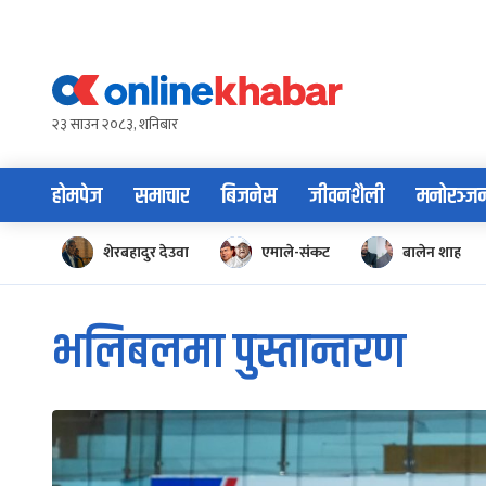
Skip
to
content
२३ साउन २०८३, शनिबार
होमपेज
समाचार
बिजनेस
जीवनशैली
मनोरञ्ज
शेरबहादुर देउवा
एमाले-संकट
बालेन शाह
भलिबलमा पुस्तान्तरण