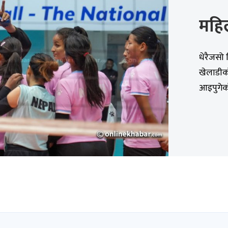
महि
धेरैजसो 
खेलाडीक
आइपुगेको