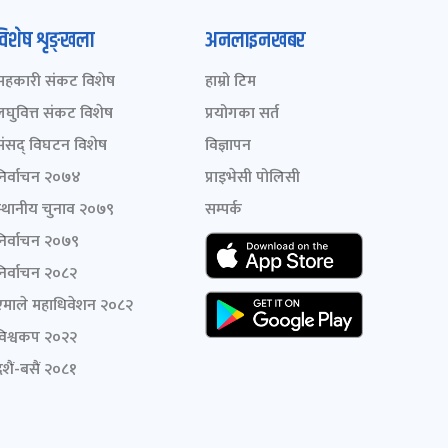
विशेष शृङ्खला
अनलाइनखबर
सहकारी संकट विशेष
हाम्रो टिम
लघुवित्त संकट विशेष
प्रयोगका सर्त
संसद् विघटन विशेष
विज्ञापन
निर्वाचन २०७४
प्राइभेसी पोलिसी
स्थानीय चुनाव २०७९
सम्पर्क
निर्वाचन २०७९
निर्वाचन २०८२
एमाले महाधिवेशन २०८२
विश्वकप २०२२
शैं-बसैं २०८१