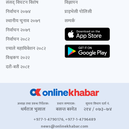
संसद् विघटन विशेष
विज्ञापन
निर्वाचन २०७४
प्राइभेसी पोलिसी
स्थानीय चुनाव २०७९
सम्पर्क
निर्वाचन २०७९
निर्वाचन २०८२
एमाले महाधिवेशन २०८२
विश्वकप २०२२
दशैं-बसैं २०८१
अध्यक्ष तथा प्रबन्ध निर्देशक:
प्रधान सम्पादक:
सूचना विभाग दर्ता नं.
धर्मराज भुसाल
बसन्त बस्नेत
२१४ / ०७३–७४
+977-1-4790176, +977-1-4796489
news@onlinekhabar.com