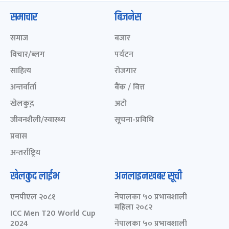
समाचार
बिजनेस
समाज
बजार
विचार/ब्लग
पर्यटन
साहित्य
रोजगार
अन्तर्वार्ता
बैंक / वित्त
खेलकुद़़
अटो
जीवनशैली/स्वास्थ्य
सूचना-प्रविधि
प्रवास
अन्तर्राष्ट्रिय
खेलकुद लाईभ
अनलाइनखबर सूची
एनपीएल २०८१
नेपालका ५० प्रभावशाली
महिला २०८२
ICC Men T20 World Cup
2024
नेपालका ५० प्रभावशाली