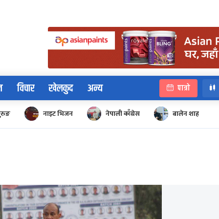
न
विचार
खेलकुद
अन्य
पात्रो
ुरुङ
नाइट भिजन
नेपाली काँग्रेस
बालेन शाह