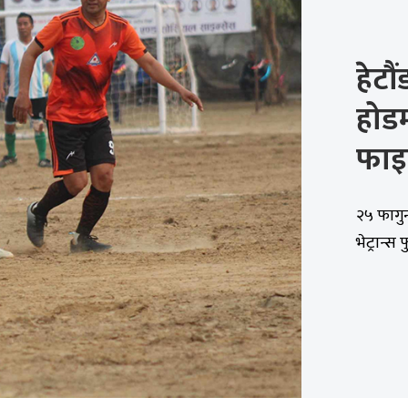
हेटौ
होड
फाइ
२५ फागुन,
भेट्रान्