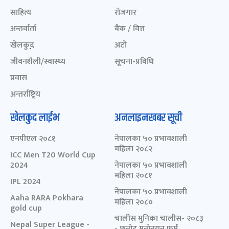
साहित्य
रोजगार
अन्तर्वार्ता
बैंक / वित्त
खेलकुद़़
अटो
जीवनशैली/स्वास्थ्य
सूचना-प्रविधि
प्रवास
अन्तर्राष्ट्रिय
खेलकुद लाईभ
अनलाइनखबर सूची
एनपीएल २०८१
नेपालका ५० प्रभावशाली
महिला २०८२
ICC Men T20 World Cup
2024
नेपालका ५० प्रभावशाली
महिला २०८१
IPL 2024
नेपालका ५० प्रभावशाली
Aaha RARA Pokhara
महिला २०८०
gold cup
चालीस मुनिका चालीस- २०८३
Nepal Super League -
- छनोट मनोनयन फर्म