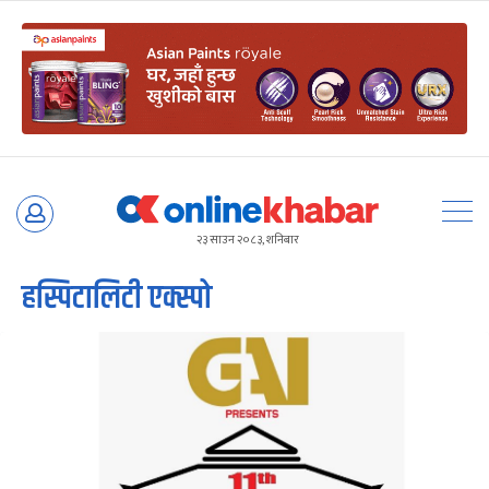
Skip
to
२३ साउन २०८३, शनिबार
content
हस्पिटालिटी एक्स्पो