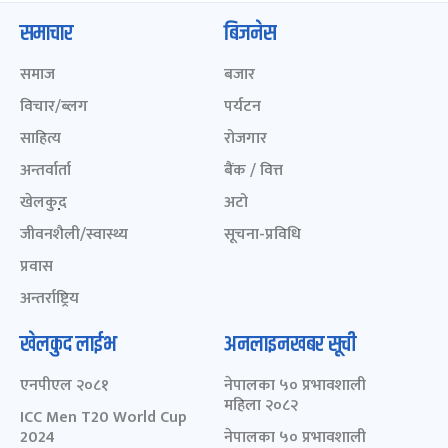
समाचार
बिजनेस
समाज
बजार
विचार/ब्लग
पर्यटन
साहित्य
रोजगार
अन्तर्वार्ता
बैंक / वित्त
खेलकुद़़
अटो
जीवनशैली/स्वास्थ्य
सूचना-प्रविधि
प्रवास
अन्तर्राष्ट्रिय
खेलकुद लाईभ
अनलाइनखबर सूची
एनपीएल २०८१
नेपालका ५० प्रभावशाली
महिला २०८२
ICC Men T20 World Cup
2024
नेपालका ५० प्रभावशाली