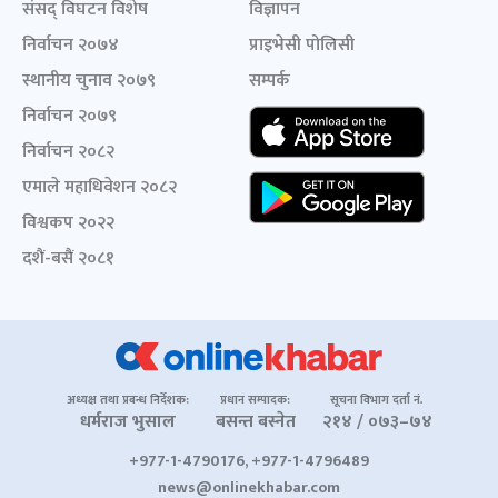
संसद् विघटन विशेष
विज्ञापन
निर्वाचन २०७४
प्राइभेसी पोलिसी
स्थानीय चुनाव २०७९
सम्पर्क
निर्वाचन २०७९
निर्वाचन २०८२
एमाले महाधिवेशन २०८२
विश्वकप २०२२
दशैं-बसैं २०८१
अध्यक्ष तथा प्रबन्ध निर्देशक:
प्रधान सम्पादक:
सूचना विभाग दर्ता नं.
धर्मराज भुसाल
बसन्त बस्नेत
२१४ / ०७३–७४
+977-1-4790176, +977-1-4796489
news@onlinekhabar.com