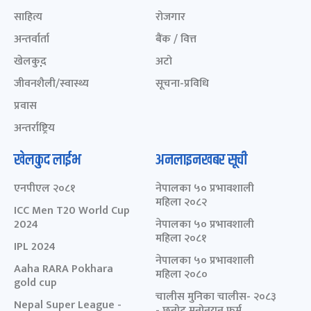
साहित्य
रोजगार
अन्तर्वार्ता
बैंक / वित्त
खेलकुद़़
अटो
जीवनशैली/स्वास्थ्य
सूचना-प्रविधि
प्रवास
अन्तर्राष्ट्रिय
खेलकुद लाईभ
अनलाइनखबर सूची
एनपीएल २०८१
नेपालका ५० प्रभावशाली
महिला २०८२
ICC Men T20 World Cup
2024
नेपालका ५० प्रभावशाली
महिला २०८१
IPL 2024
नेपालका ५० प्रभावशाली
Aaha RARA Pokhara
महिला २०८०
gold cup
चालीस मुनिका चालीस- २०८३
Nepal Super League -
- छनोट मनोनयन फर्म