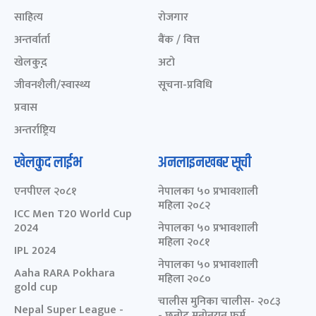
साहित्य
रोजगार
अन्तर्वार्ता
बैंक / वित्त
खेलकुद़़
अटो
जीवनशैली/स्वास्थ्य
सूचना-प्रविधि
प्रवास
अन्तर्राष्ट्रिय
खेलकुद लाईभ
अनलाइनखबर सूची
एनपीएल २०८१
नेपालका ५० प्रभावशाली
महिला २०८२
ICC Men T20 World Cup
2024
नेपालका ५० प्रभावशाली
महिला २०८१
IPL 2024
नेपालका ५० प्रभावशाली
Aaha RARA Pokhara
महिला २०८०
gold cup
चालीस मुनिका चालीस- २०८३
Nepal Super League -
- छनोट मनोनयन फर्म