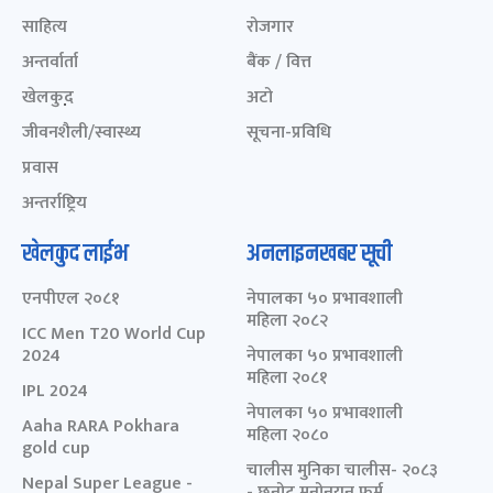
साहित्य
रोजगार
अन्तर्वार्ता
बैंक / वित्त
खेलकुद़़
अटो
जीवनशैली/स्वास्थ्य
सूचना-प्रविधि
प्रवास
अन्तर्राष्ट्रिय
खेलकुद लाईभ
अनलाइनखबर सूची
एनपीएल २०८१
नेपालका ५० प्रभावशाली
महिला २०८२
ICC Men T20 World Cup
2024
नेपालका ५० प्रभावशाली
महिला २०८१
IPL 2024
नेपालका ५० प्रभावशाली
Aaha RARA Pokhara
महिला २०८०
gold cup
चालीस मुनिका चालीस- २०८३
Nepal Super League -
- छनोट मनोनयन फर्म