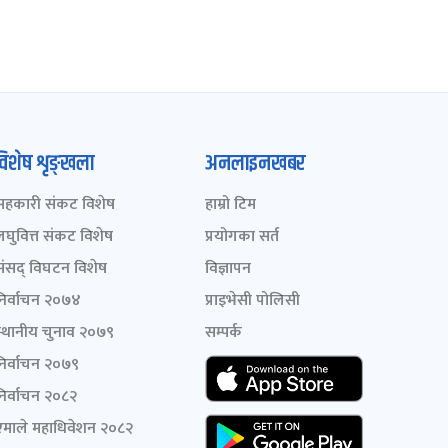
विशेष शृङ्खला
अनलाइनखबर
सहकारी संकट विशेष
हाम्रो टिम
लघुवित्त संकट विशेष
प्रयोगका सर्त
संसद् विघटन विशेष
विज्ञापन
निर्वाचन २०७४
प्राइभेसी पोलिसी
स्थानीय चुनाव २०७९
सम्पर्क
निर्वाचन २०७९
निर्वाचन २०८२
एमाले महाधिवेशन २०८२