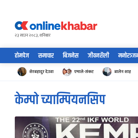
Skip
to
content
२३ साउन २०८३, शनिबार
होमपेज
समाचार
बिजनेस
जीवनशैली
मनोरञ्ज
शेरबहादुर देउवा
एमाले-संकट
बालेन शाह
केम्पो च्याम्पियनसिप