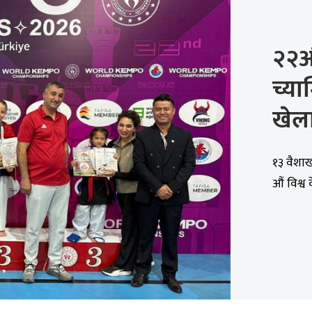
२२औं
च्या
खेला
१३ वैशाख
औं विश्व क