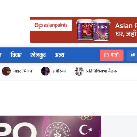
न
विचार
खेलकुद
अन्य
पात्रो
नाइट भिजन
अमेरिका
प्रतिनिधिसभा बैठक