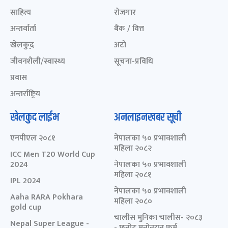
साहित्य
रोजगार
अन्तर्वार्ता
बैंक / वित्त
खेलकुद़़
अटो
जीवनशैली/स्वास्थ्य
सूचना-प्रविधि
प्रवास
अन्तर्राष्ट्रिय
खेलकुद लाईभ
अनलाइनखबर सूची
एनपीएल २०८१
नेपालका ५० प्रभावशाली
महिला २०८२
ICC Men T20 World Cup
2024
नेपालका ५० प्रभावशाली
महिला २०८१
IPL 2024
नेपालका ५० प्रभावशाली
Aaha RARA Pokhara
महिला २०८०
gold cup
चालीस मुनिका चालीस- २०८३
Nepal Super League -
- छनोट मनोनयन फर्म