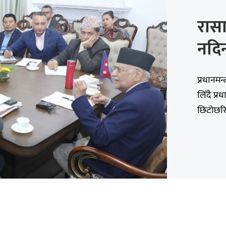
रास
नदिन
प्रधानमन
लिँदै प्
छिटोछरित