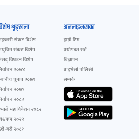
विशेष शृङ्खला
अनलाइनखबर
सहकारी संकट विशेष
हाम्रो टिम
लघुवित्त संकट विशेष
प्रयोगका सर्त
संसद् विघटन विशेष
विज्ञापन
निर्वाचन २०७४
प्राइभेसी पोलिसी
स्थानीय चुनाव २०७९
सम्पर्क
निर्वाचन २०७९
निर्वाचन २०८२
एमाले महाधिवेशन २०८२
विश्वकप २०२२
शैं-बसैं २०८१