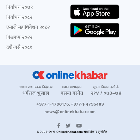
निर्वाचन २०७९
निर्वाचन २०८२
एमाले महाधिवेशन २०८२
विश्वकप २०२२
दशैं-बसैं २०८१
अध्यक्ष तथा प्रबन्ध निर्देशक:
प्रधान सम्पादक:
सूचना विभाग दर्ता नं.
धर्मराज भुसाल
बसन्त बस्नेत
२१४ / ०७३–७४
+977-1-4790176, +977-1-4796489
news@onlinekhabar.com
© २००६-२०२६ Onlinekhabar.com सर्वाधिकार सुरक्षित