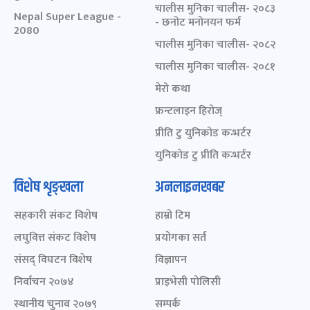
चालीस मुनिका चालीस- २०८३
Nepal Super League -
- छनोट मनोनयन फर्म
2080
चालीस मुनिका चालीस- २०८२
चालीस मुनिका चालीस- २०८१
मेरो कथा
फ्रन्टलाइन हिरोज्
प्रीति टु युनिकोड कन्भर्टर
युनिकोड टु प्रीति कन्भर्टर
विशेष शृङ्खला
अनलाइनखबर
सहकारी संकट विशेष
हाम्रो टिम
लघुवित्त संकट विशेष
प्रयोगका सर्त
संसद् विघटन विशेष
विज्ञापन
निर्वाचन २०७४
प्राइभेसी पोलिसी
स्थानीय चुनाव २०७९
सम्पर्क