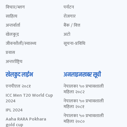
विचार/ब्लग
पर्यटन
साहित्य
रोजगार
अन्तर्वार्ता
बैंक / वित्त
खेलकुद़़
अटो
जीवनशैली/स्वास्थ्य
सूचना-प्रविधि
प्रवास
अन्तर्राष्ट्रिय
खेलकुद लाईभ
अनलाइनखबर सूची
एनपीएल २०८१
नेपालका ५० प्रभावशाली
महिला २०८२
ICC Men T20 World Cup
2024
नेपालका ५० प्रभावशाली
महिला २०८१
IPL 2024
नेपालका ५० प्रभावशाली
Aaha RARA Pokhara
महिला २०८०
gold cup