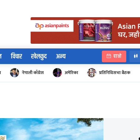
न
विचार
खेलकुद
अन्य
पात्रो
न
नेपाली काँग्रेस
अमेरिका
प्रतिनिधिसभा बैठक