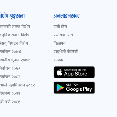
विशेष शृङ्खला
अनलाइनखबर
सहकारी संकट विशेष
हाम्रो टिम
लघुवित्त संकट विशेष
प्रयोगका सर्त
संसद् विघटन विशेष
विज्ञापन
निर्वाचन २०७४
प्राइभेसी पोलिसी
स्थानीय चुनाव २०७९
सम्पर्क
निर्वाचन २०७९
निर्वाचन २०८२
एमाले महाधिवेशन २०८२
विश्वकप २०२२
शैं-बसैं २०८१