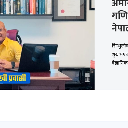
अमेर
गणित
नेपा
सिन्धुली
शुरु भएक
वैज्ञानिक