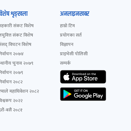
विशेष शृङ्खला
अनलाइनखबर
सहकारी संकट विशेष
हाम्रो टिम
लघुवित्त संकट विशेष
प्रयोगका सर्त
संसद् विघटन विशेष
विज्ञापन
निर्वाचन २०७४
प्राइभेसी पोलिसी
स्थानीय चुनाव २०७९
सम्पर्क
निर्वाचन २०७९
निर्वाचन २०८२
एमाले महाधिवेशन २०८२
विश्वकप २०२२
शैं-बसैं २०८१