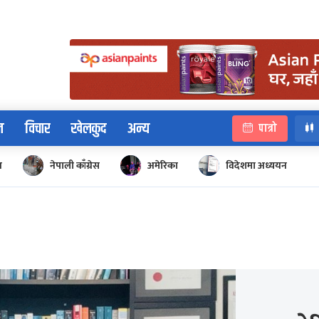
न
विचार
खेलकुद
अन्य
पात्रो
न
नेपाली काँग्रेस
अमेरिका
विदेशमा अध्ययन