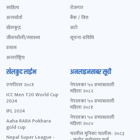
साहित्य
रोजगार
अन्तर्वार्ता
बैंक / वित्त
खेलकुद़़
अटो
जीवनशैली/स्वास्थ्य
सूचना-प्रविधि
प्रवास
अन्तर्राष्ट्रिय
खेलकुद लाईभ
अनलाइनखबर सूची
एनपीएल २०८१
नेपालका ५० प्रभावशाली
महिला २०८२
ICC Men T20 World Cup
2024
नेपालका ५० प्रभावशाली
महिला २०८१
IPL 2024
नेपालका ५० प्रभावशाली
Aaha RARA Pokhara
महिला २०८०
gold cup
चालीस मुनिका चालीस- २०८३
Nepal Super League -
- छनोट मनोनयन फर्म