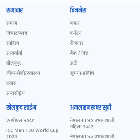
समाचार
बिजनेस
समाज
बजार
विचार/ब्लग
पर्यटन
साहित्य
रोजगार
अन्तर्वार्ता
बैंक / वित्त
खेलकुद़़
अटो
जीवनशैली/स्वास्थ्य
सूचना-प्रविधि
प्रवास
अन्तर्राष्ट्रिय
खेलकुद लाईभ
अनलाइनखबर सूची
एनपीएल २०८१
नेपालका ५० प्रभावशाली
महिला २०८२
ICC Men T20 World Cup
2024
नेपालका ५० प्रभावशाली