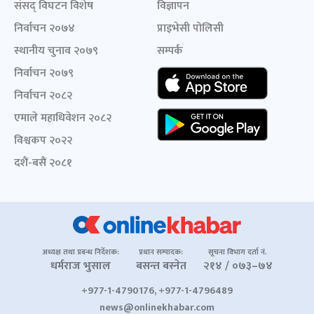
संसद् विघटन विशेष
विज्ञापन
निर्वाचन २०७४
प्राइभेसी पोलिसी
स्थानीय चुनाव २०७९
सम्पर्क
निर्वाचन २०७९
निर्वाचन २०८२
एमाले महाधिवेशन २०८२
विश्वकप २०२२
दशैं-बसैं २०८१
अध्यक्ष तथा प्रबन्ध निर्देशक:
प्रधान सम्पादक:
सूचना विभाग दर्ता नं.
धर्मराज भुसाल
बसन्त बस्नेत
२१४ / ०७३–७४
+977-1-4790176, +977-1-4796489
news@onlinekhabar.com