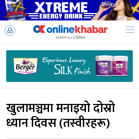
Skip
to
२१ साउन २०८३, बिहीबार
content
खुलामञ्चमा मनाइयो दोस्रो
ध्यान दिवस (तस्वीरहरू)