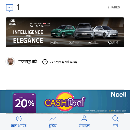
1
SHARES
चन्द्रबहादुर आले
२०८२ पुष ६ गते १८:१६
ताजा अपडेट
ट्रेन्डिङ
प्रोफाइल
सर्च